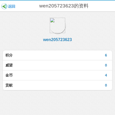
wen205723623的资料
wen205723623
积分
6
威望
0
金币
4
贡献
0