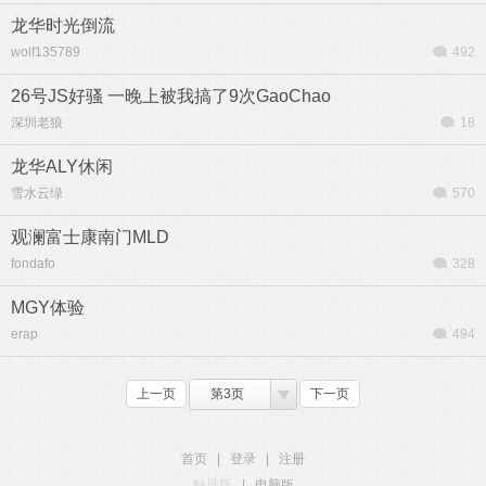
龙华时光倒流
wolf135789
492
26号JS好骚 一晚上被我搞了9次GaoChao
深圳老狼
18
龙华ALY休闲
雪水云绿
570
观澜富士康南门MLD
fondafo
328
MGY体验
erap
494
上一页
第3页
下一页
首页
|
登录
|
注册
触屏版
|
电脑版