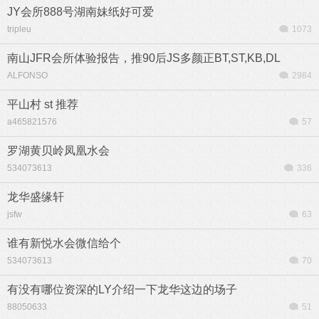
JY会所888号湖南妹纸好可爱
tripleu
1073
南山JFR会所体验报告，推90后JS多颜正BT,ST,KB,DL
ALFONSO
2984
平山村 st 推荐
a465821576
57
罗湖黄贝岭凤凰水会
534073613
336
龙华盛缘轩
jsfw
63
谁有新悦水会微信给个
534073613
70
有没有哪位资深的LY介绍一下龙华这边的场子
88050633
51