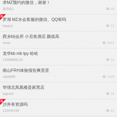
求MZ预约的微信，谢谢！
老司机1
59
罗湖 MZ水会客服的微信、QQ有吗
happy1
23
西乡blj会所 小丑鱼酒店 颜值高
snow
1841
龙华kb mb tpy 哈哈
13088889130
52
南山FRH体验报告爽歪歪
udb6688
1509
华强北凤凰楼是家黑店
xygcool
19
沙井有资源吗
123456789
62