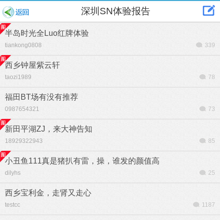
深圳SN体验报告
半岛时光全Luo红牌体验
tiankong0808
339
西乡钟屋紫云轩
taozi1989
78
福田BT场有没有推荐
0987654321
73
新田平湖ZJ，来大神告知
18929322943
85
小丑鱼111真是猪扒有雷，操，谁发的颜值高
dilyhs
25
西乡宝利金，走肾又走心
testcc
1187