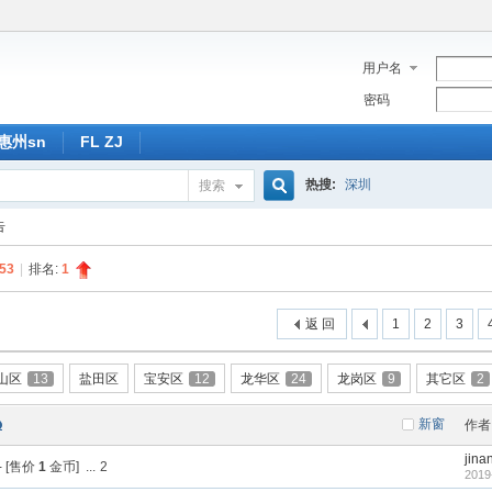
用户名
密码
惠州sn
FL ZJ
热搜:
深圳
搜索
搜
告
53
|
排名:
1
索
返 回
1
2
3
山区
13
盐田区
宝安区
12
龙华区
24
龙岗区
9
其它区
2
新窗
作者
jina
- [售价
1
金币]
...
2
2019