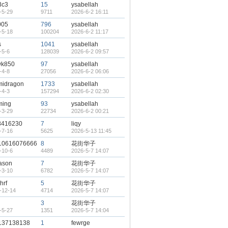
3c3
15
ysabellah
-5-29
9711
2026-6-2 16:11
005
796
ysabellah
-5-18
100204
2026-6-2 11:17
s
1041
ysabellah
-5-6
128039
2026-6-2 09:57
k850
97
ysabellah
-4-8
27056
2026-6-2 06:06
midragon
1733
ysabellah
-4-3
157294
2026-6-2 02:30
ming
93
ysabellah
-3-29
22734
2026-6-2 00:21
8416230
7
liqy
-7-16
5625
2026-5-13 11:45
10616076666
8
花街华子
-10-6
4489
2026-5-7 14:07
ason
7
花街华子
-3-10
6782
2026-5-7 14:07
hrf
5
花街华子
-12-14
4714
2026-5-7 14:07
3
花街华子
-5-27
1351
2026-5-7 14:04
137138138
1
fewrge