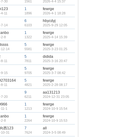
-7-30
1561
2026-4-4 15:37
ei123
1
fewrge
-4-11
1896
2026-4-1 18:28
6
hbycdyj
-7-14
6103
2025-9-29 12:05
ianbo
1
fewrge
-2-8
1322
2025-4-14 15:39
dssss
5
fewrge
-12-14
5581
2025-3-23 01:25
z
5
didida
-8-11
7811
2025-3-16 20:47
g
5
fewrge
-9-15
9705
2025-3-7 08:42
92703164
5
fewrge
-8-11
4821
2025-2-28 08:17
g
9
aa131213
-7-20
6211
2024-12-31 23:05
9966
1
fewrge
-11-1
1213
2024-10-9 15:54
ianbo
1
fewrge
-2-8
2264
2024-10-9 15:53
向西123
7
all
-10-31
7624
2024-3-5 08:49