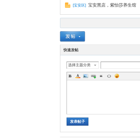
宝安黑店，紫怡莎养生馆
[
宝安区
]
拿
快速发帖
选择主题分类
网
发表帖子