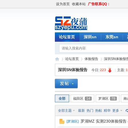
设为首页
收藏本站
广告联系QQ：
论坛首页
深圳sn
东莞sn
论坛首页
体验报告
深圳SN体验报
深圳SN体验报告
今日:
223
|
主题:
1
深
»
›
›
全部
福田区
14
罗湖区
78
南
全部主题
最新
热门
热帖
精华
更多
罗湖MZ 实测230体验报告
[
罗湖区
]