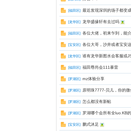
最近发现深圳的场子都变
[
福田区
]
龙华盛缘轩有去过吗
[
龙华区
]
各位大佬，初来乍到，能介
[
福田区
]
各位大哥，沙井或者宝安
[
宝安区
]
谁有龙华新图水会客服或JS
[
龙华区
]
蒲
福田尊尚会111暴雷
[
福田区
]
mz体验分享
[
罗湖区
]
原明珠7777-贝儿，你的
[
罗湖区
]
怎么都没有新帖
[
罗湖区
]
罗湖哪个会所有全luo.KB
[
罗湖区
]
桑
鹏式沐足
[
宝安区
]