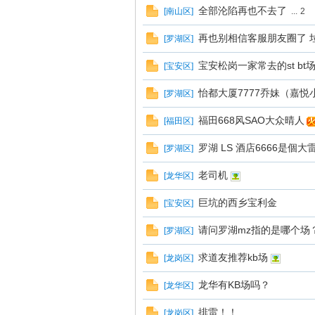
全部沦陷再也不去了
[
南山区
]
...
2
圳
再也别相信客服朋友圈了 
[
罗湖区
]
宝安松岗一家常去的st bt
[
宝安区
]
怡都大厦7777乔妹（嘉
[
罗湖区
]
福田668风SAO大众晴人
[
福田区
]
罗湖 LS 酒店6666是個大
[
罗湖区
]
SZ
老司机
[
龙华区
]
巨坑的西乡宝利金
[
宝安区
]
请问罗湖mz指的是哪个场
[
罗湖区
]
求道友推荐kb场
[
龙岗区
]
龙华有KB场吗？
[
龙华区
]
排雷！！
夜
[
龙岗区
]