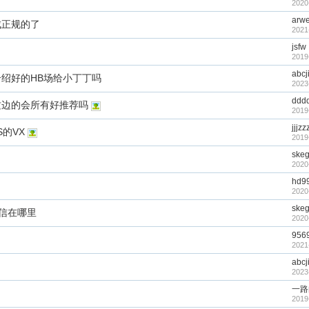
2020
arw
成正规的了
2021
jsfw
2019
abcj
绍好的HB场给小丁丁吗
2023
ddd
这边的会所有好推荐吗
2019
jjjzz
的VX
2019
ske
2020
hd9
2020
ske
微信在哪里
2020
956
2021
abcj
的
2023
一路
2019