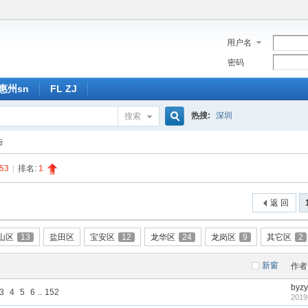
用户名
密码
惠州sn
FL ZJ
热搜:
深圳
搜索
搜
告
53
|
排名:
1
索
返 回
山区
13
盐田区
宝安区
12
龙华区
24
龙岗区
9
其它区
2
新窗
作者
byz
3
4
5
6
..
152
2019