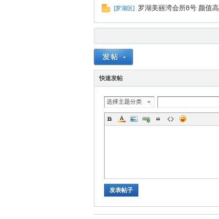
罗湖美丽湾会所8号 颜值
[
罗湖区
]
拿
快速发帖
选择主题分类
网
发表帖子