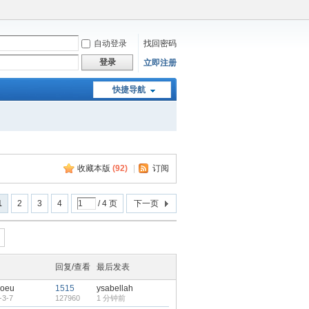
自动登录
找回密码
登录
立即注册
快捷导航
收藏本版
(
92
)
|
订阅
1
2
3
4
/ 4 页
下一页
回复/查看
最后发表
yoeu
1515
ysabellah
-3-7
127960
1 分钟前