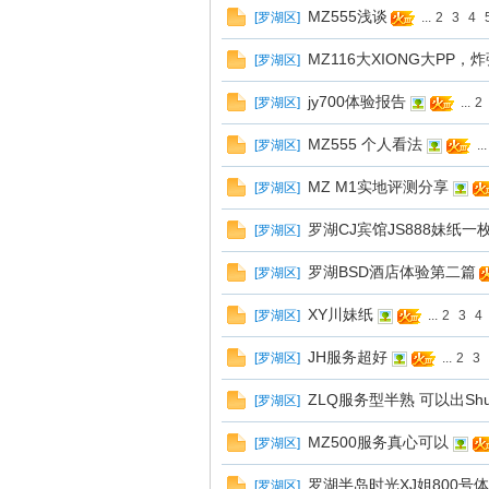
MZ555浅谈
[
罗湖区
]
...
2
3
4
圳
MZ116大XIONG大РР
[
罗湖区
]
jy700体验报告
[
罗湖区
]
...
2
MZ555 个人看法
[
罗湖区
]
...
MZ M1实地评测分享
[
罗湖区
]
罗湖CJ宾馆JS888妹纸一
[
罗湖区
]
SZ
罗湖BSD酒店体验第二篇
[
罗湖区
]
XY川妹纸
[
罗湖区
]
...
2
3
4
JH服务超好
[
罗湖区
]
...
2
3
ZLQ服务型半熟 可以出Shu
[
罗湖区
]
MZ500服务真心可以
[
罗湖区
]
罗湖半岛时光XJ姐800号
夜
[
罗湖区
]