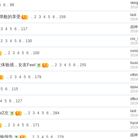
ske
5
6
..
99
2019
last
，炸弹般的享受
...
2
3
4
5
6
..
159
2019
战神
3
4
5
6
..
117
2019
cm_
2
3
4
5
6
..
130
2019
runl
...
2
3
4
5
6
..
100
2019
liux
枚体验感，女友Feel
...
2
3
4
5
6
..
255
2019
nfhh
...
2
3
4
5
6
..
179
2019
qqa
5
6
..
115
2019
dfkc
4
5
6
..
127
2019
last
i2次
...
2
3
4
5
6
..
284
2019
hyc
...
2
3
4
5
6
..
171
2019
战神
体验报告
...
2
3
4
5
6
..
279