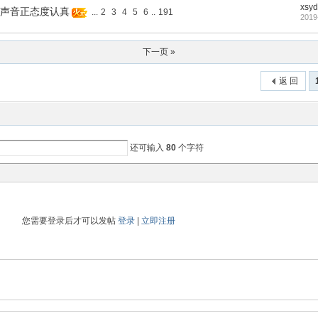
xsyd
高声音正态度认真
...
2
3
4
5
6
..
191
2019
下一页 »
返 回
还可输入
80
个字符
您需要登录后才可以发帖
登录
|
立即注册