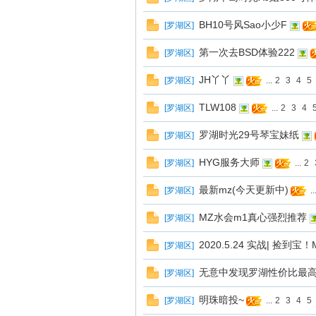
BH10号风Sao小少F
[
罗湖区
]
第一次去BSD体验222
[
罗湖区
]
JH丫丫
[
罗湖区
]
...
2
3
4
5
TLW108
[
罗湖区
]
...
2
3
4
罗湖时光29号琴宝妹纸
[
罗湖区
]
蒲
HYG服务大师
[
罗湖区
]
...
2
最新mz(今天更新中)
[
罗湖区
]
..
MZ水会m1真心强烈推荐
[
罗湖区
]
2020.5.24 实战| 捡
[
罗湖区
]
无意中发现罗湖性价比最高
[
罗湖区
]
桑
明珠暗投~
[
罗湖区
]
...
2
3
4
5