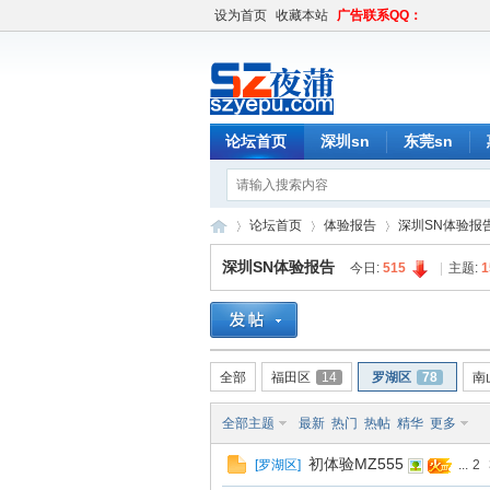
设为首页
收藏本站
广告联系QQ：
论坛首页
深圳sn
东莞sn
论坛首页
体验报告
深圳SN体验报
深圳SN体验报告
今日:
515
|
主题:
1
深
»
›
›
全部
福田区
14
罗湖区
78
南
全部主题
最新
热门
热帖
精华
更多
初体验MZ555
[
罗湖区
]
...
2