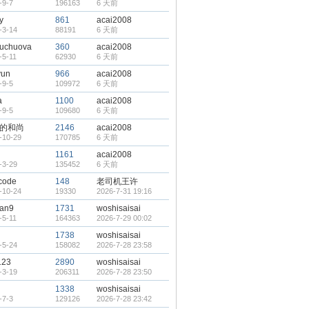
-9-7
196163
6 天前
y
861
acai2008
-3-14
88191
6 天前
tuchuova
360
acai2008
-5-11
62930
6 天前
yun
966
acai2008
-9-5
109972
6 天前
a
1100
acai2008
-9-5
109680
6 天前
的和尚
2146
acai2008
-10-29
170785
6 天前
1161
acai2008
-3-29
135452
6 天前
code
148
老司机王许
-10-24
19330
2026-7-31 19:16
ran9
1731
woshisaisai
-5-11
164363
2026-7-29 00:02
1738
woshisaisai
-5-24
158082
2026-7-28 23:58
123
2890
woshisaisai
-3-19
206311
2026-7-28 23:50
g
1338
woshisaisai
-7-3
129126
2026-7-28 23:42