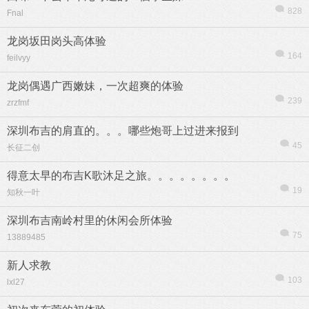
828
Fnal
龙岗坂田岗头高体验
164
feilvyy
龙岗偶遇广西嫩妹，一次超爽的体验
239
zrzfmf
深圳布吉的肩直的。。。哪些炮哥上过进来报到
45
长征二创
得意太早的布吉K歌沐足之旅。。。。。。。。
19
知秋一叶
深圳布吉南岭村里的休闲会所体验
75
13889485
新人求教
103
lxl27