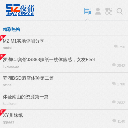
精彩热帖
MZ M1实地评测分享
750
runlai
罗湖CJ宾馆JS888妹纸一枚体验感，女友Feel
2542
liuxiaocuo
罗湖BSD酒店体验第二篇
1788
nfhhs
体验南山的资源第一篇
2832
kuaileren
XY川妹纸
1140
qqaazz