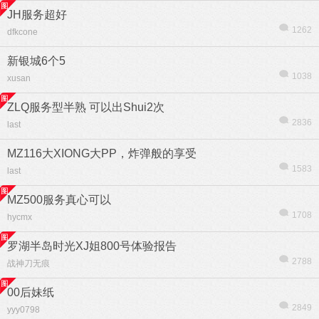
JH服务超好
1262
dfkcone
新银城6个5
1038
xusan
ZLQ服务型半熟 可以出Shui2次
2836
last
MZ116大XIONG大РР，炸弹般的享受
1583
last
MZ500服务真心可以
1708
hycmx
罗湖半岛时光XJ姐800号体验报告
2788
战神刀无痕
00后妹纸
2849
yyy0798