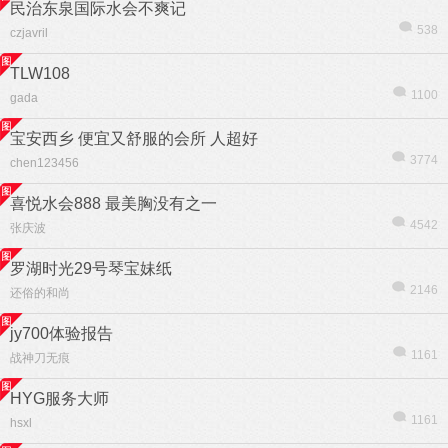
民治东泉国际水会不爽记
538
czjavril
TLW108
1100
gada
宝安西乡 便宜又舒服的会所 人超好
3774
chen123456
喜悦水会888 最美胸没有之一
4542
张庆波
罗湖时光29号琴宝妹纸
2146
还俗的和尚
jy700体验报告
1161
战神刀无痕
HYG服务大师
1161
hsxl