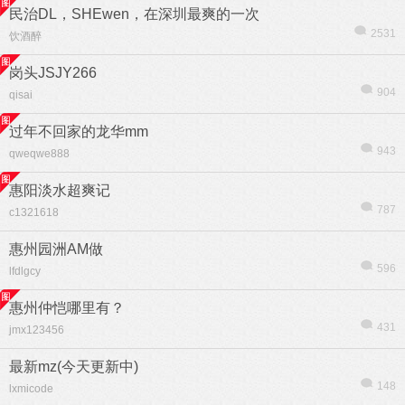
民治DL，SHEwen，在深圳最爽的一次
2531
饮酒醉
岗头JSJY266
904
qisai
过年不回家的龙华mm
943
qweqwe888
惠阳淡水超爽记
787
c1321618
惠州园洲AM做
596
lfdlgcy
信息
列表
惠州仲恺哪里有？
431
jmx123456
最新mz(今天更新中)
148
lxmicode