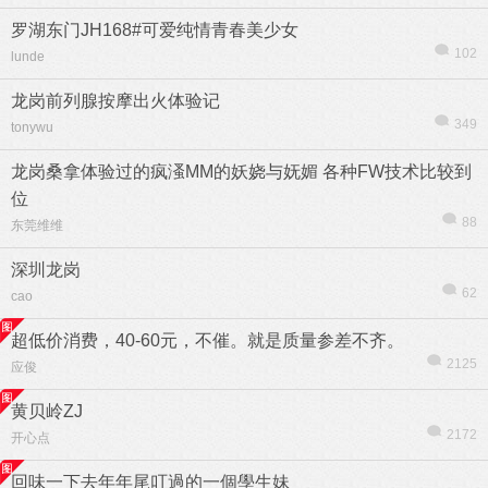
罗湖东门JH168#可爱纯情青春美少女
102
lunde
龙岗前列腺按摩出火体验记
349
tonywu
热帖
用户
版块
搜索
龙岗桑拿体验过的疯溞MM的妖娆与妩媚 各种FW技术比较到
位
88
东莞维维
深圳龙岗
62
cao
超低价消费，40-60元，不催。就是质量参差不齐。
2125
应俊
黄贝岭ZJ
2172
开心点
回味一下去年年尾叮過的一個學生妹