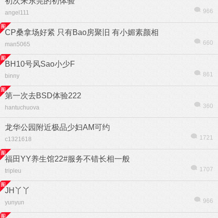
初次来东莞的初体验
966
angel111
CP桑拿场好紧 只有Bao房聚旧 有小媚素颜相
660
man5065
BH10号风Sao小少F
861
binny
第一次去BSD体验222
360
hantuchuova
龙华公园附近极品少妇AM可约
1721
c1321618
福田YY养生馆22#服务不错长相一般
1707
tripleu
JH丫丫
966
yunyun