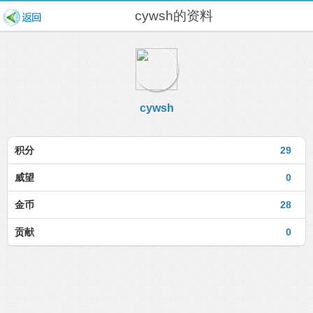
cywsh的资料
cywsh
积分
29
威望
0
金币
28
贡献
0