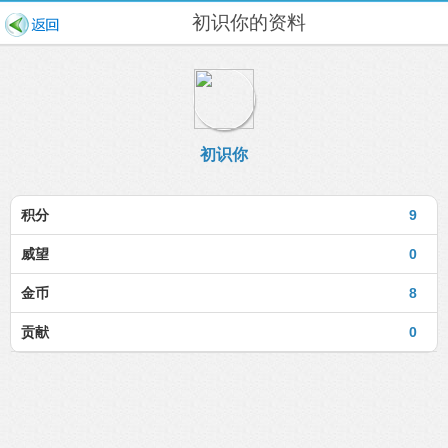
初识你的资料
初识你
积分
9
威望
0
金币
8
贡献
0