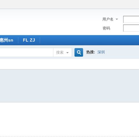
用户名
密码
惠州sn
FL ZJ
热搜:
深圳
搜索
搜
索