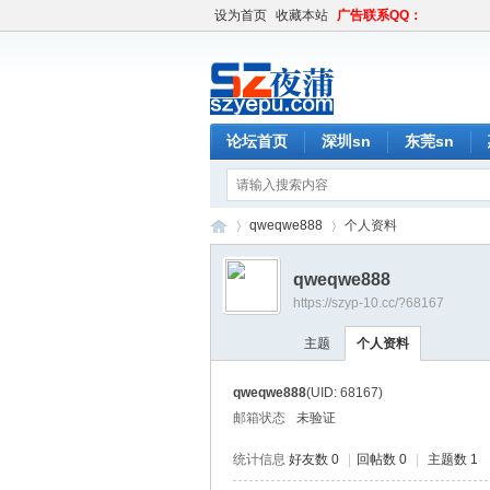
设为首页
收藏本站
广告联系QQ：
论坛首页
深圳sn
东莞sn
qweqwe888
个人资料
qweqwe888
https://szyp-10.cc/?68167
深
›
›
主题
个人资料
qweqwe888
(UID: 68167)
邮箱状态
未验证
统计信息
好友数 0
|
回帖数 0
|
主题数 1