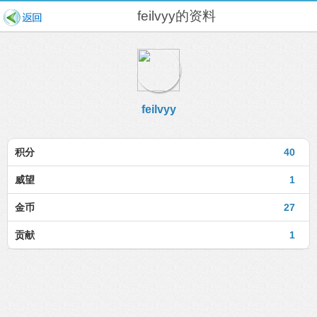
feilvyy的资料
feilvyy
积分
40
威望
1
金币
27
贡献
1