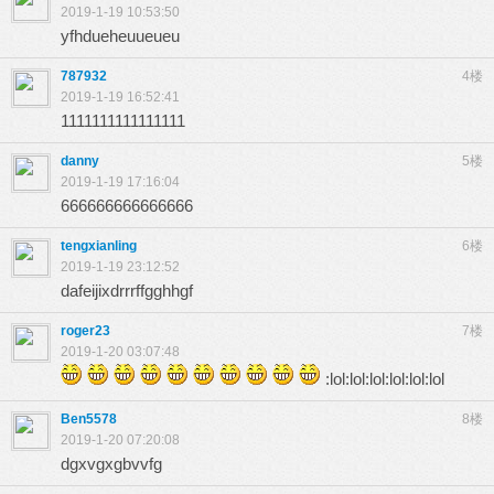
2019-1-19 10:53:50
yfhdueheuueueu
787932
4楼
2019-1-19 16:52:41
1111111111111111
danny
5楼
2019-1-19 17:16:04
666666666666666
tengxianling
6楼
2019-1-19 23:12:52
dafeijixdrrrffgghhgf
roger23
7楼
2019-1-20 03:07:48
:lol:lol:lol:lol:lol:lol
Ben5578
8楼
2019-1-20 07:20:08
dgxvgxgbvvfg