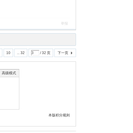
举报
10
... 32
/ 32 页
下一页
高级模式
本版积分规则