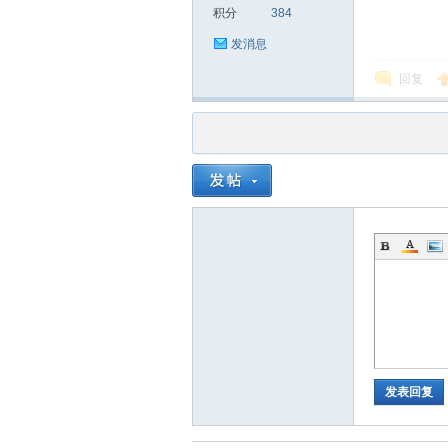
积分
384
发消息
回复
发表回复