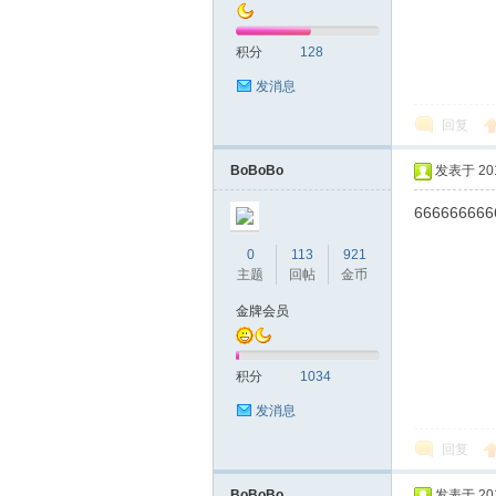
积分
128
发消息
回复
拿
BoBoBo
发表于 2019
666666666
0
113
921
主题
回帖
金币
金牌会员
积分
1034
网
发消息
回复
BoBoBo
发表于 2019