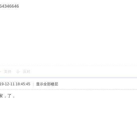
64346646
支持
反对
-12-11 18:45:45
|
显示全部楼层
家，了，