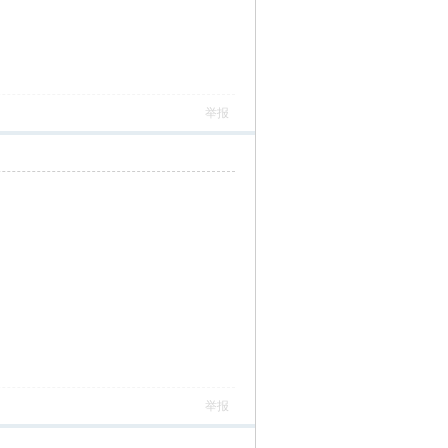
举报
举报