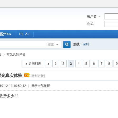
用户名
密码
惠州sn
FL ZJ
热搜:
深圳
搜索
搜
告
时光真实体验
返回列表
1
2
3
4
5
6
7
8
9
索
时光真实体验
[复制链接]
›
-12-11 10:50:42
|
显示全部楼层
收费多少??