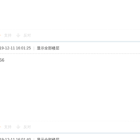
支持
反对
-12-11 16:01:25
|
显示全部楼层
66
支持
反对
-12-11 16:01:40
|
显示全部楼层