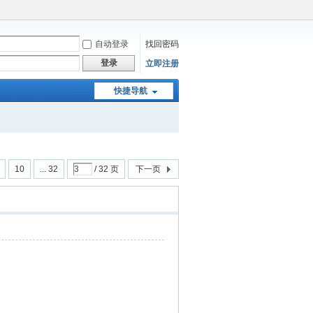
自动登录
找回密码
登录
立即注册
快捷导航
10
... 32
/ 32 页
下一页