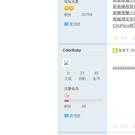
袠谢谢褞
小
论坛元老
薪
效械褉薪
谢懈褉懈
小
圳
积分
35759
褉械屑
笑邪
发消息
Chri
Pers
挟
回复
ColorBaby
发表于 2026
666666666
0
23
45
SZ
主题
回帖
金币
注册会员
积分
68
发消息
回复
夜