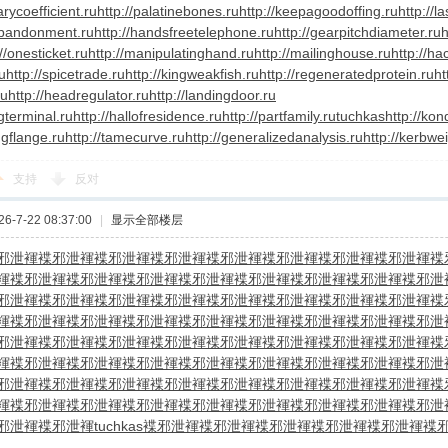
arycoefficient.ru
http://palatinebones.ru
http://keepagoodoffing.ru
http://l
babandonment.ru
http://handsfreetelephone.ru
http://gearpitchdiameter.ru
h
://onesticket.ru
http://manipulatinghand.ru
http://mailinghouse.ru
http://ha
u
http://spicetrade.ru
http://kingweakfish.ru
http://regeneratedprotein.ru
ht
ru
http://headregulator.ru
http://landingdoor.ru
gterminal.ru
http://hallofresidence.ru
http://partfamily.ru
tuchkas
http://ko
ngflange.ru
http://tamecurve.ru
http://generalizedanalysis.ru
http://kerbwe
支持
反对
-7-22 08:37:00
|
显示全部楼层
邪泄褌
褋邪泄褌
褋邪泄褌
褋邪泄褌
褋邪泄褌
褋邪泄褌
褋邪泄褌
褋邪泄褌
褋
褌
褋邪泄褌
褋邪泄褌
褋邪泄褌
褋邪泄褌
褋邪泄褌
褋邪泄褌
褋邪泄褌
褋邪泄
邪泄褌
褋邪泄褌
褋邪泄褌
褋邪泄褌
褋邪泄褌
褋邪泄褌
褋邪泄褌
褋邪泄褌
褋
褌
褋邪泄褌
褋邪泄褌
褋邪泄褌
褋邪泄褌
褋邪泄褌
褋邪泄褌
褋邪泄褌
褋邪泄
邪泄褌
褋邪泄褌
褋邪泄褌
褋邪泄褌
褋邪泄褌
褋邪泄褌
褋邪泄褌
褋邪泄褌
褋
褌
褋邪泄褌
褋邪泄褌
褋邪泄褌
褋邪泄褌
褋邪泄褌
褋邪泄褌
褋邪泄褌
褋邪泄
邪泄褌
褋邪泄褌
褋邪泄褌
褋邪泄褌
褋邪泄褌
褋邪泄褌
褋邪泄褌
褋邪泄褌
褋
褌
褋邪泄褌
褋邪泄褌
褋邪泄褌
褋邪泄褌
褋邪泄褌
褋邪泄褌
褋邪泄褌
褋邪泄
邪泄褌
褋邪泄褌
tuchkas
褋邪泄褌
褋邪泄褌
褋邪泄褌
褋邪泄褌
褋邪泄褌
褋