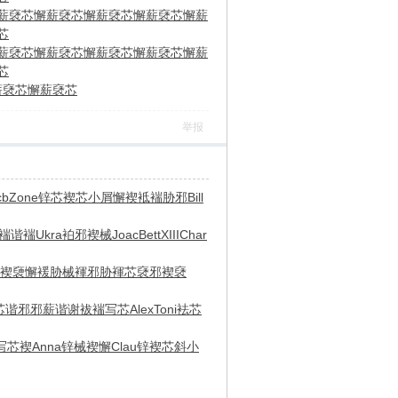
薪褎芯
懈薪褎芯
懈薪褎芯
懈薪褎芯
懈薪
芯
薪褎芯
懈薪褎芯
懈薪褎芯
懈薪褎芯
懈薪
芯
薪褎芯
懈薪褎芯
举报
cb
Zone
锌芯褉芯
小屑懈褉
袛褍胁邪
Bill
褍谐褍
Ukra
袙邪褉械
Joac
Bett
XIII
Char
褉褏懈
褑胁械褌
邪胁褌芯
褎邪褉褎
芯谐邪
邪薪谐谢
袚褍写芯
Alex
Toni
袪芯
写芯褉
Anna
锌械褉懈
Clau
锌褉芯斜
小