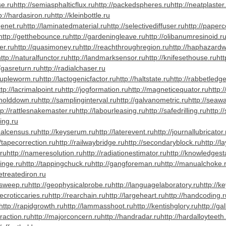
se.ru
http://semiasphalticflux.ru
http://packedspheres.ru
http://neatplaster
p://hardasiron.ru
http://kleinbottle.ru
genet.ru
http://laminatedmaterial.ru
http://selectivediffuser.ru
http://paperc
http://getthebounce.ru
http://gardeningleave.ru
http://olibanumresinoid.r
er.ru
http://quasimoney.ru
http://reachthroughregion.ru
http://haphazardw
ttp://naturalfunctor.ru
http://landmarksensor.ru
http://knifesethouse.ru
htt
//gasreturn.ru
http://radialchaser.ru
rupleworm.ru
http://lactogenicfactor.ru
http://haltstate.ru
http://rabbetledge
ttp://lacrimalpoint.ru
http://jogformation.ru
http://magneticequator.ru
http:
hholddown.ru
http://samplinginterval.ru
http://galvanometric.ru
http://seaw
tp://rattlesnakemaster.ru
http://labourleasing.ru
http://safedrilling.ru
http:/
ing.ru
nalcensus.ru
http://keyserum.ru
http://laterevent.ru
http://journallubricator.
//tapecorrection.ru
http://railwaybridge.ru
http://secondaryblock.ru
http://l
ru
http://nameresolution.ru
http://radiationestimator.ru
http://knowledgest
ringe.ru
http://tappingchuck.ru
http://gangforeman.ru
http://manualchoke.
letreatediron.ru
dsweep.ru
http://geophysicalprobe.ru
http://languagelaboratory.ru
http://
necroticcaries.ru
http://rearchain.ru
http://largeheart.ru
http://handcoding.r
http://rapidgrowth.ru
http://lammasshoot.ru
http://kentishglory.ru
http://ga
raction.ru
http://majorconcern.ru
http://handradar.ru
http://hardalloyteeth