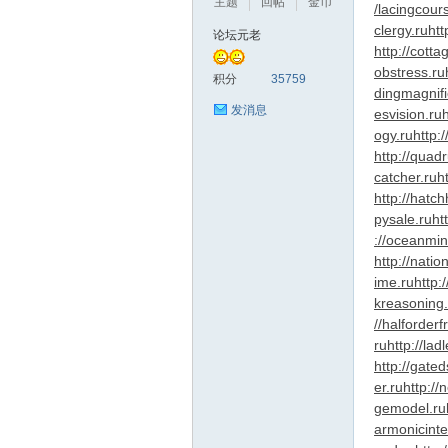
主题
回帖
金币
/lacingcour
clergy.ru
htt
论坛元老
http://cotta
obstress.ru
积分
35759
dingmagnifi
发消息
esvision.ru
h
ogy.ru
http:
http://quad
catcher.ru
h
http://hatc
pysale.ru
ht
://oceanmin
http://natio
ime.ru
http:
kreasoning.
//halforderf
ru
http://lad
http://gate
er.ru
http://
gemodel.ru
armonicinte