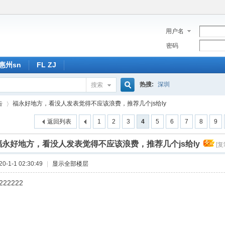
用户名
密码
惠州sn
FL ZJ
热搜:
深圳
搜索
搜
告
福永好地方，看没人发表觉得不应该浪费，推荐几个js给ly
返回列表
1
2
3
4
5
6
7
8
9
索
福永好地方，看没人发表觉得不应该浪费，推荐几个js给ly
[复
›
-1-1 02:30:49
|
显示全部楼层
222222