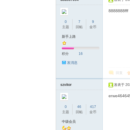
8888888fff
0
7
9
主题
回帖
金币
新手上路
积分
16
发消息
回复
szvitor
发表于 2020
erwe46464
0
46
417
主题
回帖
金币
中级会员