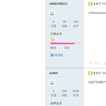
18682398213
发表于 2020
nnNnnnnnn
0
58
110
主题
回帖
金币
注册会员
蒲
积分
168
发消息
回复
yydhd
发表于 2020
656756867
0
281
1009
桑
主题
回帖
金币
金牌会员