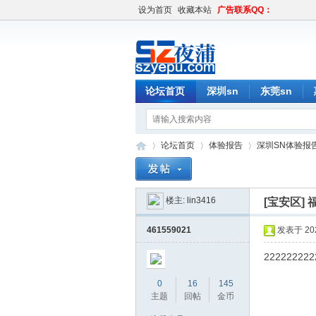
设为首页
收藏本站
广告联系QQ：
论坛首页
深圳sn
东莞sn
论坛首页
体验报告
深圳SN体验报
楼主:
lin3416
[宝安区]
深
»
›
›
461559021
发表于 2020
222222222
0
16
145
主题
回帖
金币