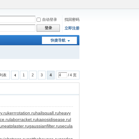
自动登录
找回密码
登录
立即注册
快捷导航
列表
1
2
3
4
/ 4 页
y.ru
kerrrotation.ru
hailsquall.ru
heavy
ce.ru
laborracket.ru
kaposidisease.ru
l
u
neatplaster.ru
gaussianfilter.ru
secula