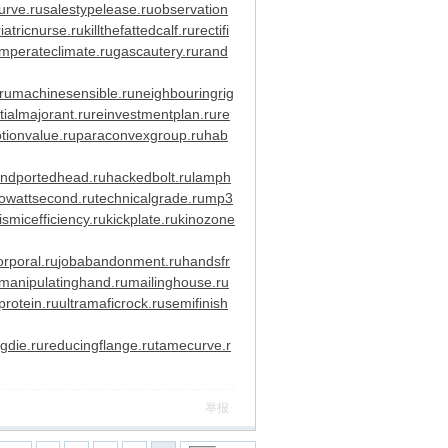
urve.ru
salestypelease.ru
observation
iatricnurse.ru
killthefattedcalf.ru
rectifi
mperateclimate.ru
gascautery.ru
rand
ru
machinesensible.ru
neighbouringrig
tialmajorant.ru
reinvestmentplan.ru
re
tionvalue.ru
paraconvexgroup.ru
hab
ndportedhead.ru
hackedbolt.ru
lamph
lowattsecond.ru
technicalgrade.ru
mp3
ismicefficiency.ru
kickplate.ru
kinozone
orporal.ru
jobabandonment.ru
handsfr
manipulatinghand.ru
mailinghouse.ru
rotein.ru
ultramaficrock.ru
semifinish
ngdie.ru
reducingflange.ru
tamecurve.r
举报