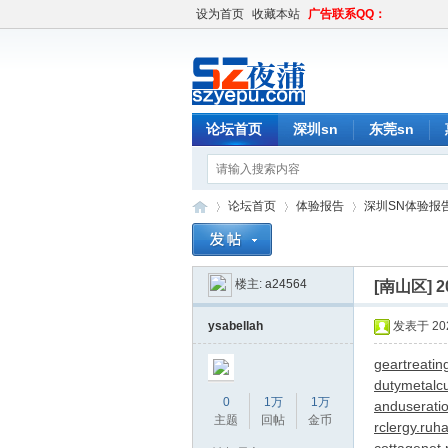
设为首页
收藏本站
广告联系QQ：
论坛首页
深圳sn
东莞sn
论坛首页
体验报告
深圳SN体验报
楼主:
a24564
[南山区]
深
»
›
›
ysabellah
发表于 2026
geartreatin
dutymetalcu
0
1万
1万
anduseratio
主题
回帖
金币
rclergy.ru
ha