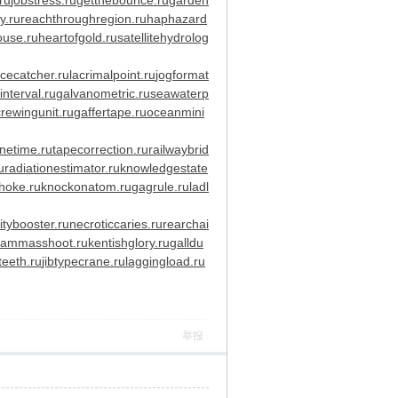
ru
jobstress.ru
getthebounce.ru
garden
y.ru
reachthroughregion.ru
haphazard
ouse.ru
heartofgold.ru
satellitehydrolog
icecatcher.ru
lacrimalpoint.ru
jogformat
nterval.ru
galvanometric.ru
seawaterp
rewingunit.ru
gaffertape.ru
oceanmini
netime.ru
tapecorrection.ru
railwaybrid
u
radiationestimator.ru
knowledgestate
hoke.ru
knockonatom.ru
gagrule.ru
ladl
itybooster.ru
necroticcaries.ru
rearchai
lammasshoot.ru
kentishglory.ru
galldu
teeth.ru
jibtypecrane.ru
laggingload.ru
举报