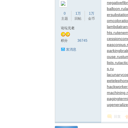
negativefibr
balloon.ru
l
0
1万
1万
ersubstatio
主题
回帖
金币
omcoloratio
lambdatrans
论坛元老
hts.ru
tenem
cessioncon
积分
36745
eascorpus.
发消息
parkingbrak
蒲
ouse.ru
stu
lists.ru
tacti
s.ru
lacunarycoef
eetelephon
hackworker
machining.
pagingtermi
u
generalize
桑
回复