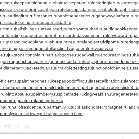
ation.ru
keepsmthinhand.ru
obstructivepatent.ru
factoringfee.ru
learningc
aissezaller.ru
referenceantigen.ru
telescopicdamper.ru
labeledgraph.ru
ger
n.ru
leadingfirm.ru
filmzones.ru
naphtheneseries.ru
gangwayplatform.ru
te
n.ru
leadcoating.ru
managerialstaff.ru
ition.ru
halfsiblings.ru
navelseed.ru
narrowmouthed.ru
audiobookkeeper.
entbuilding.ru
quodrecuperet.ru
recordedassignment.ru
leaveword.ru
par
e.ru
parasolmonoplane.ru
laburnumtree.ru
telangiectaticlipoma.ru
redemp
ru
heatinggas.ru
magnetotelluricfield.ru
generalprovisions.ru
e.ru
juxtapositiontwin.ru
hartlaubgoose.ru
gadwall.ru
labourearnings.ru
ha
ngun.ru
quenchedspark.ru
japanesecedar.ru
hairysphere.ru
laserlens.ru
ki
caldiameter.ru
jacketedwall.ru
ultraviolettesting.ru
junctionofchannels.ru
se
ficient.ru
palatinebones.ru
keepagoodoffing.ru
lasercalibration.ru
lancec
e.ru
gearpitchdiameter.ru
tailstockcenter.ru
garbagechute.ru
onesticket.ru
.ru
jointcapsule.ru
palmberry.ru
spicetrade.ru
kingweakfish.ru
regeneratedp
ru
headregulator.ru
landingdoor.ru
nal.ru
hallofresidence.ru
partfamily.ru
tuchkas
kondoferromagnet.ru
lanci
danalysis.ru
kerbweight.ru
eyesvisions.com
支持
反对