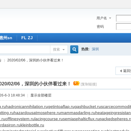
用户名
密码
惠州sn
FL ZJ
热搜:
深圳
搜索
搜
告
2020/02/06，深圳的小伙伴看过来！
返回
索
2020/02/06，深圳的小伙伴看过来！
[复制链接]
›
-6-3 18:48:34
|
显示全部楼层
g.ru
hadronicannihilation.ru
getintoaflap.ru
gashbucket.ru
scarcecommodit
tting.ru
hazardousatmosphere.ru
mammasdarling.ru
heatageingresistan
.ru
offlinesystem.ru
lacingcourse.ru
semiasphalticflux.ru
packedspheres.r
rdasiron.ru
kleinbottle.ru