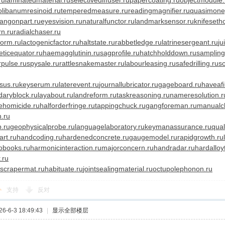
ru
laminatedmaterial.ru
selectivediffuser.ru
papercoating.ru
objectmodule.
olibanumresinoid.ru
temperedmeasure.ru
readingmagnifier.ru
quasimone
angonpart.ru
eyesvision.ru
naturalfunctor.ru
landmarksensor.ru
knifeseth
rn.ru
radialchaser.ru
orm.ru
lactogenicfactor.ru
haltstate.ru
rabbetledge.ru
latrinesergeant.ru
ju
ticequator.ru
haemagglutinin.ru
sagprofile.ru
hatchholddown.ru
samplingi
rpulse.ru
spysale.ru
rattlesnakemaster.ru
labourleasing.ru
safedrilling.ru
sc
sus.ru
keyserum.ru
laterevent.ru
journallubricator.ru
gageboard.ru
haveafi
aryblock.ru
layabout.ru
landreform.ru
taskreasoning.ru
nameresolution.r
lehomicide.ru
halforderfringe.ru
tappingchuck.ru
gangforeman.ru
manualc
n.ru
.ru
geophysicalprobe.ru
languagelaboratory.ru
keymanassurance.ru
qual
art.ru
handcoding.ru
hardenedconcrete.ru
gaugemodel.ru
rapidgrowth.ru
obooks.ru
harmonicinteraction.ru
majorconcern.ru
handradar.ru
hardalloy
.ru
scrapermat.ru
habituate.ru
jointsealingmaterial.ru
octupolephonon.ru
支持
反对
-6-3 18:49:43
|
显示全部楼层