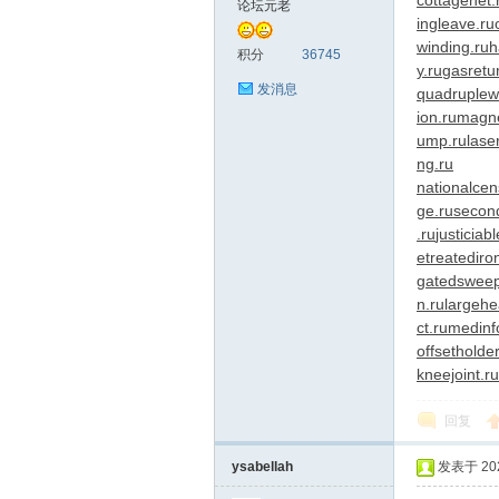
cottagenet.
论坛元老
ingleave.ru
winding.ru
h
圳
积分
36745
y.ru
gasretu
发消息
quadruplew
ion.ru
magne
ump.ru
lase
ng.ru
nationalcen
ge.ru
second
.ru
justiciab
etreatediro
SZ
gatedsweep
n.ru
largehe
ct.ru
medinf
offsetholder
kneejoint.ru
回复
ysabellah
发表于 2026
夜