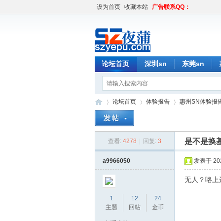
设为首页
收藏本站
广告联系QQ：
论坛首页
深圳sn
东莞sn
论坛首页
体验报告
惠州SN体验报
是不是换
查看:
4278
|
回复:
3
深
»
›
›
a9966050
发表于 2020
无人？咯上
1
12
24
主题
回帖
金币