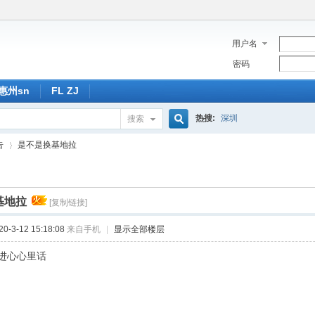
用户名
密码
惠州sn
FL ZJ
热搜:
深圳
搜索
搜
告
是不是换基地拉
索
基地拉
[复制链接]
›
-3-12 15:18:08
来自手机
|
显示全部楼层
进心心里话