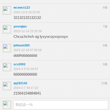
wcswcs123
6楼
2023-12-6 10:25:05
32132132132132
yerenjian
7楼
2023-12-14 23:25:38
Chcuchchvh og lyxyocoyxoyxoyx
johnson365
8楼
2023-12-16 07:50:26
ddd#dddddddd
scv2002
9楼
2024-2-5 01:40:57
666666666666
qq192142
10楼
2024-2-7 00:17:22
21564154884841