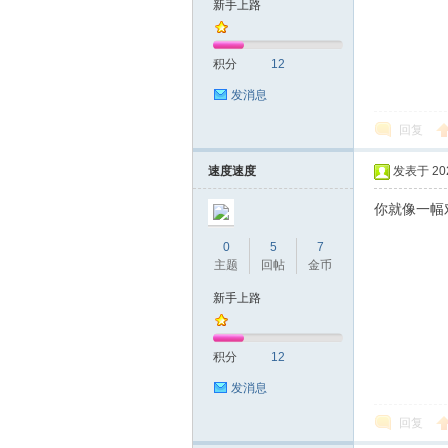
新手上路
圳
积分
12
发消息
回复
速度速度
发表于 2023
你就像一幅
SZ
0
5
7
主题
回帖
金币
新手上路
积分
12
发消息
回复
夜