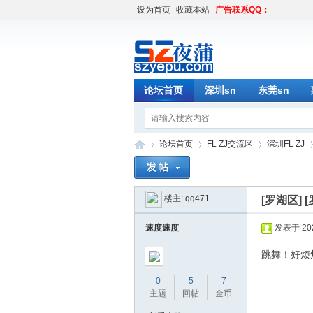
设为首页
收藏本站
广告联系QQ：
论坛首页
深圳sn
东莞sn
论坛首页
FL ZJ交流区
深圳FL ZJ
楼主:
qq471
[罗湖区]
深
»
›
›
›
速度速度
发表于 2023
跳舞！好烦
0
5
7
主题
回帖
金币