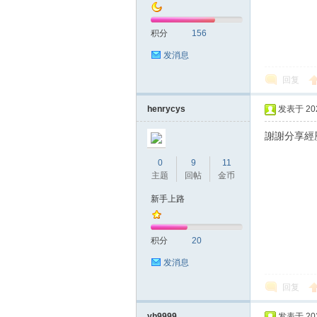
积分
156
发消息
回复
拿
henrycys
发表于 2023
謝謝分享經
0
9
11
主题
回帖
金币
新手上路
积分
20
网
发消息
回复
yh9999
发表于 2023