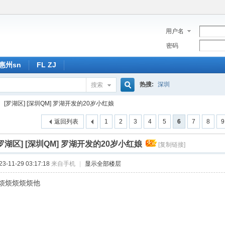
用户名
密码
惠州sn
FL ZJ
热搜:
深圳
搜索
搜
[罗湖区] [深圳QM] 罗湖开发的20岁小红娘
返回列表
1
2
3
4
5
6
7
8
9
索
[罗湖区] [深圳QM] 罗湖开发的20岁小红娘
[复制链接]
-11-29 03:17:18
来自手机
|
显示全部楼层
烦烦烦烦烦他