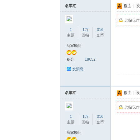
名车汇
楼主
|
发
此帖仅作
1
1万
316
主题
回帖
金币
商家顾问
积分
18652
蒲
发消息
名车汇
楼主
|
发
此帖仅作
1
1万
316
主题
回帖
金币
桑
商家顾问