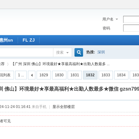
用户名
密码
惠州sn
FL ZJ
热搜:
深圳
搜索
搜
推荐
【广州 深圳 佛山】环境最好★享最高福利★出勤人数最多 ...
回列表
1 ...
1829
1830
1831
1832
1833
1834
183
索
圳 佛山】环境最好★享最高福利★出勤人数最多★微信 gzsn799 QQ
›
-11-24 01:16:41
来自手机
|
显示全部楼层
者可见