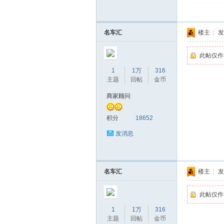
名车汇
楼主
|
发
此帖仅作
1
1万
316
主题
回帖
金币
商家顾问
积分
18652
发消息
名车汇
楼主
|
发
此帖仅作
1
1万
316
主题
回帖
金币