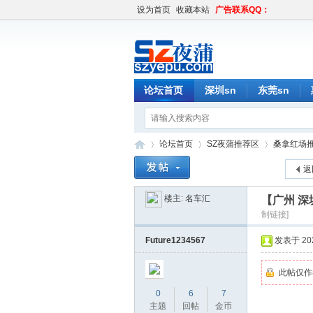
设为首页
收藏本站
广告联系QQ：
论坛首页
深圳sn
东莞sn
论坛首页
SZ夜蒲推荐区
桑拿红场
返
楼主:
名车汇
【广州 深
深
»
›
›
制链接]
Future1234567
发表于 2024
此帖仅作
0
6
7
主题
回帖
金币