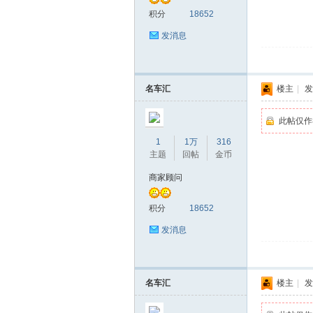
积分
18652
发消息
名车汇
楼主
|
发
拿
此帖仅作
1
1万
316
主题
回帖
金币
商家顾问
积分
18652
发消息
网
名车汇
楼主
|
发