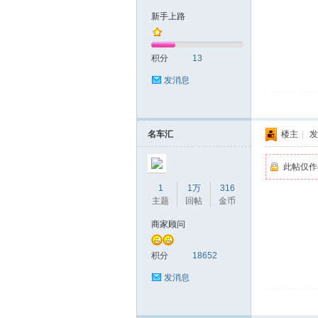
新手上路
圳
积分
13
发消息
名车汇
楼主
|
发
此帖仅作
SZ
1
1万
316
主题
回帖
金币
商家顾问
积分
18652
发消息
夜