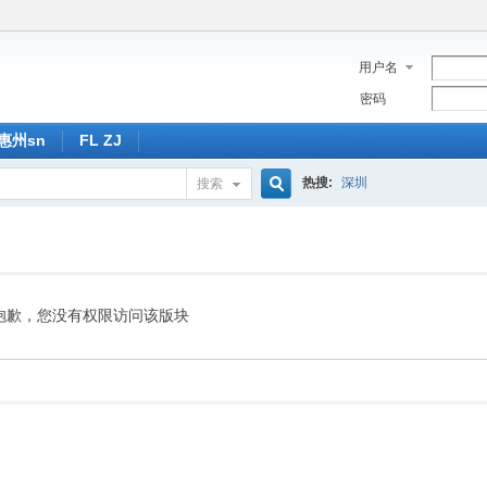
用户名
密码
惠州sn
FL ZJ
热搜:
深圳
搜索
搜
索
抱歉，您没有权限访问该版块