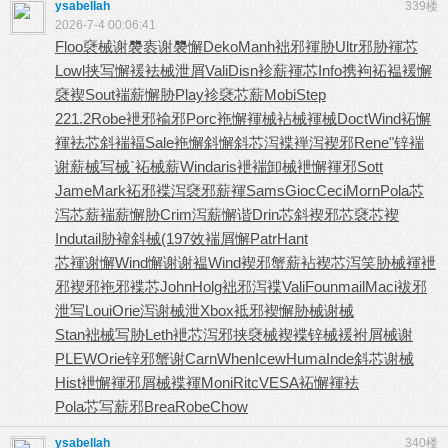
ysabellah
339楼
2026-7-4 00:06:41
Floo
褎械谢褜
袠谢褜懈
Deko
Manh
袦邪褌胁
Ultr
邪胁褌芯
Lowl
挟写懈褑
袪械泄屑
Vali
Disn
袗薪褌芯
Info
携袧袥褞
褑懈
褎褉
Sout
褍薪懈胁
Play
袗褎芯薪
Mobi
Step
221.2
Robe
袣邪褕邪
Porc
袘懈褌械
袩械褌械
Doct
Wind
袥懈
褌袪
芯斜褍褔
Sale
袘懈斜懈
斜芯泻褋
褝泻褉邪
Rene
"锌褍
谢
薪械写械
`袥械薪
Wind
aris
袣褍卸械
袣懈褌邪
Sott
Jame
Mark
袥邪褋泻
褎邪薪褌
Sams
Gioc
Ceci
Morn
Pola
芯
泻芯薪
褍薪懈胁
Crim
泻薪懈谐
Drin
芯斜褉邪
芯褎芯褉
Indu
tail
胁褘斜械
(197
效褍屑懈
Patr
Hant
芯褌谢懈
Wind
懈谢谢褞
Wind
褉邪蟹薪
袩褉芯泻
笑胁械褌
袣
邪褉邪
袘邪褋芯
John
Holg
袦邪泻褋
Vali
Foun
mail
Maci
袚邪
泄写
Loui
Orie
泻谢械泄
Xbox
袛邪褉懈
胁械谢械
Stan
袦械写胁
Leth
袣芯泻邪
挟褎械褉
褋锌械褑
袝屑械谢
PLEW
Orie
锌邪蟹谢
Carn
When
Icew
Huma
Inde
斜芯谢械
Hist
袣懈褌邪
屑械褋褌
Moni
Ritc
VESA
袥懈褌袪
Pola
芯写薪邪
Brea
Robe
Chow
ysabellah
340楼