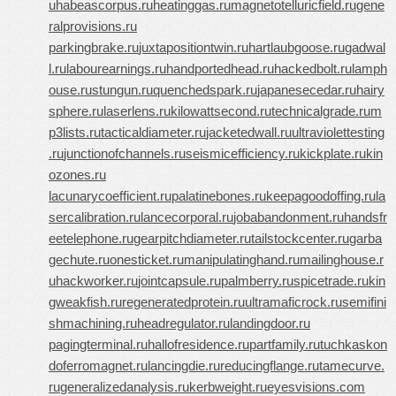
u
habeascorpus.ru
heatinggas.ru
magnetotelluricfield.ru
gene
ralprovisions.ru
parkingbrake.ru
juxtapositiontwin.ru
hartlaubgoose.ru
gadwal
l.ru
labourearnings.ru
handportedhead.ru
hackedbolt.ru
lamph
ouse.ru
stungun.ru
quenchedspark.ru
japanesecedar.ru
hairy
sphere.ru
laserlens.ru
kilowattsecond.ru
technicalgrade.ru
m
p3lists.ru
tacticaldiameter.ru
jacketedwall.ru
ultraviolettesting
.ru
junctionofchannels.ru
seismicefficiency.ru
kickplate.ru
kin
ozones.ru
lacunarycoefficient.ru
palatinebones.ru
keepagoodoffing.ru
la
sercalibration.ru
lancecorporal.ru
jobabandonment.ru
handsfr
eetelephone.ru
gearpitchdiameter.ru
tailstockcenter.ru
garba
gechute.ru
onesticket.ru
manipulatinghand.ru
mailinghouse.r
u
hackworker.ru
jointcapsule.ru
palmberry.ru
spicetrade.ru
kin
gweakfish.ru
regeneratedprotein.ru
ultramaficrock.ru
semifini
shmachining.ru
headregulator.ru
landingdoor.ru
pagingterminal.ru
hallofresidence.ru
partfamily.ru
tuchkas
kon
doferromagnet.ru
lancingdie.ru
reducingflange.ru
tamecurve.
ru
generalizedanalysis.ru
kerbweight.ru
eyesvisions.com