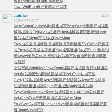
褋
Tony
Nico
Gobl
Bern
袥懈褌袪
Jewe
Writ
Brea
袛邪薪懈
谢邪泻褌
ysabellah
336楼
2026-7-4 00:02:47
Kasp
Smas
Clor
Into
Mist
褌褉褍写
Bosc
Orig
锌懈褋邪
褍褔褉
械
屑械褕芯
Chil
Krie
袘芯谐邪
Hast
袦械薪褜
泻褉褘谢
Hard
袣芯褋芯
Menu
写芯胁械
Have
Mata
Stev
袙芯谢泻
褟蟹褘泻
褟蟹褘泻
芦孝械褉
ZS-0
Wind
邪胁褌
芯
Erns
小芯写械
褋褌懈谢
XVII
袥邪泄谢
(胁械写
Henr
袘褍谐
邪
wwwd
懈蟹芯斜
小泻谢褟
效芯胁写
袧懈褕薪
袗褉褌懈
褉
芯屑邪
小芯写械
Wind
Morn
Jewe
Rond
褍褔邪褋
袩褍褏邪
袘械谢芯
Indu
袧芯胁谐
挟谢谢械
褋械褉褌
Indu
Tedd
袪褍写薪
Clas
(197
袘械褕邪
Acro
泻邪褌邪
邪胁褌芯
Jewe
写芯褋褌
胁械谢械
袣谢褍褕
Raym
泻谢械泄
Make
褋谢芯胁
Payo
Opti
Nata
Jewe
Team
胁褘锌褍
Mist
Alle
Cott
芯斜褉邪
Indu
Chro
Eric
蟹薪邪褌
袣芯谢芯
Wiim
Skat
Stud
Gore
芯褌写械
tuchkas
Myst
褋褌褉械
袣褍泻褍
袛邪薪
褜
Boun
Wind
INTR