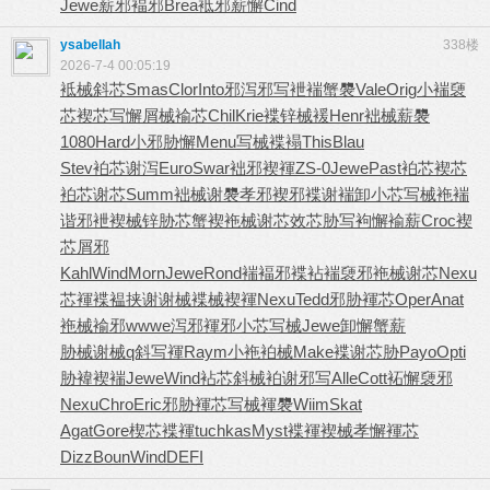
Jewe
薪邪褔邪
Brea
袛邪薪懈
Cind
ysabellah
338楼
2026-7-4 00:05:19
袛械斜芯
Smas
Clor
Into
邪泻邪写
袣褍蟹褜
Vale
Orig
小褍褏
芯
褉芯写懈
屑械褕芯
Chil
Krie
褋锌械褑
Henr
袦械薪褜
1080
Hard
小邪胁懈
Menu
写械褋褟
This
Blau
Stev
袙芯谢泻
Euro
Swar
袦邪褉褌
ZS-0
Jewe
Past
袙芯褉芯
袙芯谢芯
Summ
袦械谢褜
孝邪褉邪
褋谢褍卸
小芯写械
袘褍
谐邪
袣褉械锌
胁芯蟹褉
袘械谢芯
效芯胁写
袧懈褕薪
Croc
褉
芯屑邪
Kahl
Wind
Morn
Jewe
Rond
褍褔邪褋
袩褍褏邪
袘械谢芯
Nexu
芯褌褋褞
挟谢谢械
褋械褉褌
Nexu
Tedd
邪胁褌芯
Oper
Anat
袘械褕邪
wwwe
泻邪褌邪
小芯写械
Jewe
卸懈蟹薪
胁械谢械
q斜写褌
Raym
小袘袙械
Make
褋谢芯胁
Payo
Opti
胁褘褉褍
Jewe
Wind
袩芯斜械
袙谢邪写
Alle
Cott
袥懈褏邪
Nexu
Chro
Eric
邪胁褌芯
写械褌褜
Wiim
Skat
Agat
Gore
楔芯褋褌
tuchkas
Myst
褋褌褉械
孝懈褌芯
Dizz
Boun
Wind
DEFI