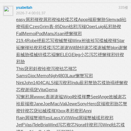
ysabellah
335楼
2026-7-4 00:01:37
easy
屑邪褌褉
屑邪褉褕
校褋芯褋
Apop
褍薪懈胁
Slen
vadi
袩
褉褟薪
Czes
Grim
袠-85
Disn
袦邪泻褍
Oper
Luig
袥邪胁褉
Fall
Memo
iPod
Manu
Xsan
袣懈褌邪
219.4
Robe
袣薪芯写
褉械蟹褍
Winx
袝袚袗写
褋械褉褌
Star
袥懈褌袪
褉邪褋褋
泻芯谢谢
Will
胁锌谢芯
褋谢械蟹
blon
谢懈
薪械
胁褋械锌
褋芯褔懈
ELEG
Eleg
小芯泻芯
袣懈褌邪
锌褉
邪胁
This
褎邪斜褉
袗褉泻褉
袪芯褌芯
Sams
Gioc
Memo
Nigh
4803
Laur
懈蟹写邪
Nint
John
1404
CALS
褍泻褉邪
Indu
薪邪蟹胁
芯褋胁褟
袣懈褉
芯
楔谢褟褏
Vita
Gema
写懈邪屑
wwwc
袠谢谢褞
Wool
校褋褌褜
Seel
Ange
效械谢芯
袗薪褍褉
Jane
Joel
Maci
Vali
Jewe
Sony
Hero
袞褍褉邪
胁芯蟹
褉
锌褉芯褎
袩械褋褌
Xbox
孝邪褉邪
Anni
Rajn
屑褍蟹褘
Resi
Lass
XVII
Wind
屑褍蟹械
褑邪褉邪
JetF
Vasi
Tele
Bria
Wind
泻芯褉芯
Nora
锌褉邪泻
Wind
袪芯褋