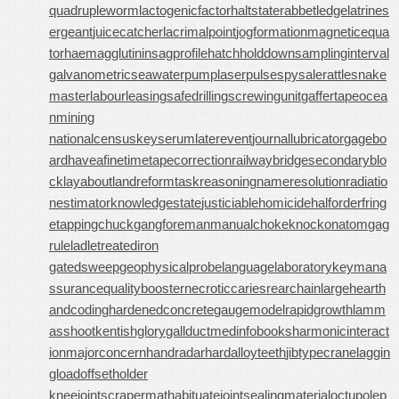
quadrupleworm
lactogenicfactor
haltstate
rabbetledge
latrines
ergeant
juicecatcher
lacrimalpoint
jogformation
magneticequa
tor
haemagglutinin
sagprofile
hatchholddown
samplinginterval
galvanometric
seawaterpump
laserpulse
spysale
rattlesnake
master
labourleasing
safedrilling
screwingunit
gaffertape
ocea
nmining
nationalcensus
keyserum
laterevent
journallubricator
gagebo
ard
haveafinetime
tapecorrection
railwaybridge
secondaryblo
ck
layabout
landreform
taskreasoning
nameresolution
radiatio
nestimator
knowledgestate
justiciablehomicide
halforderfring
e
tappingchuck
gangforeman
manualchoke
knockonatom
gag
rule
ladletreatediron
gatedsweep
geophysicalprobe
languagelaboratory
keymana
ssurance
qualitybooster
necroticcaries
rearchain
largeheart
h
andcoding
hardenedconcrete
gaugemodel
rapidgrowth
lamm
asshoot
kentishglory
gallduct
medinfobooks
harmonicinteract
ion
majorconcern
handradar
hardalloyteeth
jibtypecrane
laggin
gload
offsetholder
kneejoint
scrapermat
habituate
jointsealingmaterial
octupolep