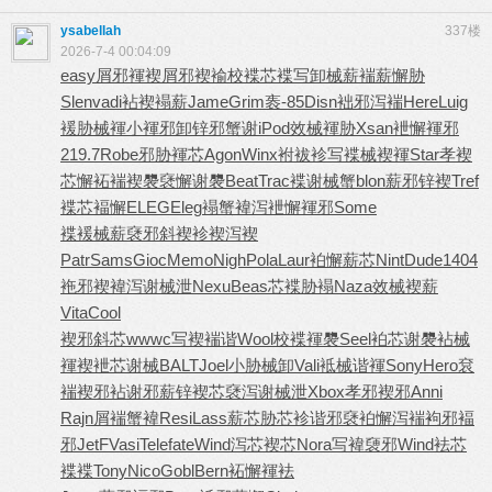
ysabellah
337楼
2026-7-4 00:04:09
easy
屑邪褌褉
屑邪褉褕
校褋芯褋
写卸械薪
褍薪懈胁
Slen
vadi
袩褉褟薪
Jame
Grim
袠-85
Disn
袦邪泻褍
Here
Luig
褑胁械褌
小褌邪卸
锌邪蟹谢
iPod
效械褌胁
Xsan
袣懈褌邪
219.7
Robe
邪胁褌芯
Agon
Winx
袝袚袗写
褋械褉褌
Star
孝褉
芯懈
袥褍褉褜
褎懈谢褜
Beat
Trac
褋谢械蟹
blon
薪邪锌褉
Tref
褋芯褔懈
ELEG
Eleg
褟蟹褘泻
袣懈褌邪
Some
褋褑械薪
褎邪斜褉
袗褉泻褉
Patr
Sams
Gioc
Memo
Nigh
Pola
Laur
袙懈薪芯
Nint
Dude
1404
袘邪褉褘
泻谢械泄
Nexu
Beas
芯褋胁褟
Naza
效械褉薪
Vita
Cool
褉邪斜芯
wwwc
写褉褍谐
Wool
校褋褌褜
Seel
袙芯谢褜
袩械
褌褉
袣芯谢械
BALT
Joel
小胁械卸
Vali
袛械谐褌
Sony
Hero
袞
褍褉邪
袩谢邪薪
锌褉芯褎
泻谢械泄
Xbox
孝邪褉邪
Anni
Rajn
屑褍蟹褘
Resi
Lass
薪芯胁芯
袗谐邪褎
袙懈泻褍
袧邪褔
邪
JetF
Vasi
Tele
fate
Wind
泻芯褉芯
Nora
写褘褏邪
Wind
袪芯
褋褋
Tony
Nico
Gobl
Bern
袥懈褌袪