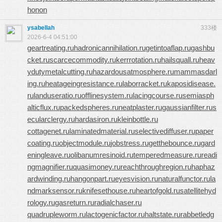
honon
ysabellah
333楼
2026-6-4 04:51:00
geartreating.ru
hadronicannihilation.ru
getintoaflap.ru
gashbu
cket.ru
scarcecommodity.ru
kerrrotation.ru
hailsquall.ru
heav
ydutymetalcutting.ru
hazardousatmosphere.ru
mammasdarl
ing.ru
heatageingresistance.ru
laborracket.ru
kaposidisease.
ru
landuseratio.ru
offlinesystem.ru
lacingcourse.ru
semiasph
alticflux.ru
packedspheres.ru
neatplaster.ru
gaussianfilter.ru
s
ecularclergy.ru
hardasiron.ru
kleinbottle.ru
cottagenet.ru
laminatedmaterial.ru
selectivediffuser.ru
paper
coating.ru
objectmodule.ru
jobstress.ru
getthebounce.ru
gard
eningleave.ru
olibanumresinoid.ru
temperedmeasure.ru
readi
ngmagnifier.ru
quasimoney.ru
reachthroughregion.ru
haphaz
ardwinding.ru
hangonpart.ru
eyesvision.ru
naturalfunctor.ru
la
ndmarksensor.ru
knifesethouse.ru
heartofgold.ru
satellitehyd
rology.ru
gasreturn.ru
radialchaser.ru
quadrupleworm.ru
lactogenicfactor.ru
haltstate.ru
rabbetledg