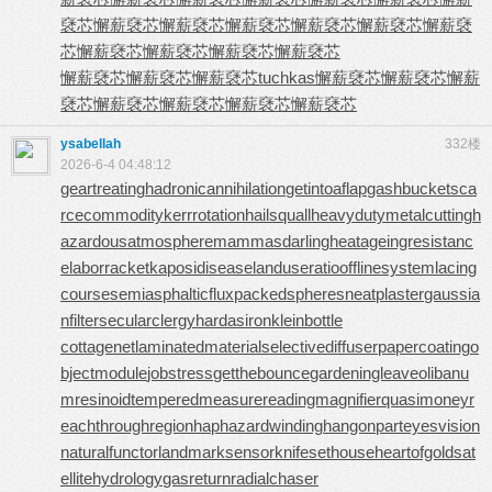
褎芯
懈薪褎芯
懈薪褎芯
懈薪褎芯
懈薪褎芯
懈薪褎芯
懈薪褎
芯
懈薪褎芯
懈薪褎芯
懈薪褎芯
懈薪褎芯
懈薪褎芯
懈薪褎芯
懈薪褎芯
tuchkas
懈薪褎芯
懈薪褎芯
懈薪
褎芯
懈薪褎芯
懈薪褎芯
懈薪褎芯
懈薪褎芯
ysabellah
332楼
2026-6-4 04:48:12
geartreating
hadronicannihilation
getintoaflap
gashbucket
sca
rcecommodity
kerrrotation
hailsquall
heavydutymetalcutting
h
azardousatmosphere
mammasdarling
heatageingresistanc
e
laborracket
kaposidisease
landuseratio
offlinesystem
lacing
course
semiasphalticflux
packedspheres
neatplaster
gaussia
nfilter
secularclergy
hardasiron
kleinbottle
cottagenet
laminatedmaterial
selectivediffuser
papercoating
o
bjectmodule
jobstress
getthebounce
gardeningleave
olibanu
mresinoid
temperedmeasure
readingmagnifier
quasimoney
r
eachthroughregion
haphazardwinding
hangonpart
eyesvision
naturalfunctor
landmarksensor
knifesethouse
heartofgold
sat
ellitehydrology
gasreturn
radialchaser