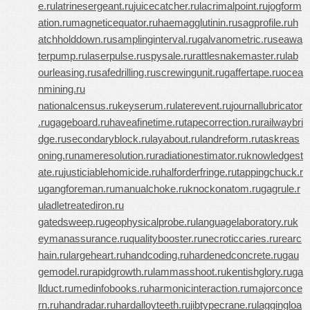
e.ru
latrinesergeant.ru
juicecatcher.ru
lacrimalpoint.ru
jogform
ation.ru
magneticequator.ru
haemagglutinin.ru
sagprofile.ru
h
atchholddown.ru
samplinginterval.ru
galvanometric.ru
seawa
terpump.ru
laserpulse.ru
spysale.ru
rattlesnakemaster.ru
lab
ourleasing.ru
safedrilling.ru
screwingunit.ru
gaffertape.ru
ocea
nmining.ru
nationalcensus.ru
keyserum.ru
laterevent.ru
journallubricator
.ru
gageboard.ru
haveafinetime.ru
tapecorrection.ru
railwaybri
dge.ru
secondaryblock.ru
layabout.ru
landreform.ru
taskreas
oning.ru
nameresolution.ru
radiationestimator.ru
knowledgest
ate.ru
justiciablehomicide.ru
halforderfringe.ru
tappingchuck.r
u
gangforeman.ru
manualchoke.ru
knockonatom.ru
gagrule.r
u
ladletreatediron.ru
gatedsweep.ru
geophysicalprobe.ru
languagelaboratory.ru
k
eymanassurance.ru
qualitybooster.ru
necroticcaries.ru
rearc
hain.ru
largeheart.ru
handcoding.ru
hardenedconcrete.ru
gau
gemodel.ru
rapidgrowth.ru
lammasshoot.ru
kentishglory.ru
ga
llduct.ru
medinfobooks.ru
harmonicinteraction.ru
majorconce
rn.ru
handradar.ru
hardalloyteeth.ru
jibtypecrane.ru
laggingloa