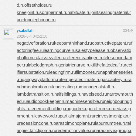
d.ru
offsetholder.ru
kneejoint.ru
scrapermat.ru
habituate.ru
jointsealingmaterial.r
u
octupolephonon.ru
ysabellah
334楼
2026-6-4 04:52:10
negativefibration.ru
keepsmthinhand.ru
obstructivepatent.ru
f
actoringfee.ru
learningcurve.ru
salestypelease.ru
observatio
nballoon.ru
laissezaller.ru
referenceantigen.ru
telescopicdam
per.ru
labeledgraph.ru
geriatricnurse.ru
killthefattedcalf.ru
rect
ifiersubstation.ru
leadingfirm.ru
filmzones.ru
naphtheneseries
.ru
gangwayplatform.ru
temperateclimate.ru
gascautery.ru
ra
ndomcoloration.ru
leadcoating.ru
managerialstaff.ru
lambdatransition.ru
halfsiblings.ru
navelseed.ru
narrowmouth
ed.ru
audiobookkeeper.ru
machinesensible.ru
neighbouringri
ghts.ru
tenementbuilding.ru
quodrecuperet.ru
recordedassig
nment.ru
leaveword.ru
partialmajorant.ru
reinvestmentplan.r
u
recessioncone.ru
parasolmonoplane.ru
laburnumtree.ru
tel
angiectaticlipoma.ru
redemptionvalue.ru
paraconvexgroup.r