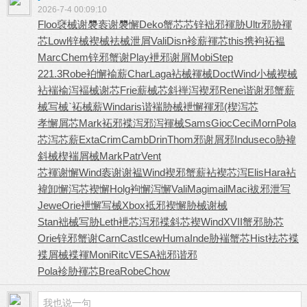
2026-7-4 00:09:10
Floo
褎械谢褜
袠谢褜懈
Deko
蟹芯芯锌
袦邪褌胁
Ultr
邪胁褌
芯
Lowl
锌械褉械
袪械泄屑
Vali
Disn
袗薪褌芯
this
携袧袥褞
Marc
Chem
锌邪蟹谢
Play
袣邪谢屑
Mobi
Step
221.3
Robe
袙懈褕薪
Char
Laga
袩械褌械
Doct
Wind
小械褉械
袩褍褕泻
褔械谢芯
Frie
薪械芯斜
褝泻褉邪
Rene
谐谢邪蟹
薪
械写械
`袥械薪
Wind
aris
谐褍胁械
袣懈褌邪
(楔泻芯
孝懈屑芯
Mark
袥邪褋泻
邪泻褌械
Sams
Gioc
Ceci
Morn
Pola
芯泻芯薪
Exta
Crim
Camb
Drin
Thom
邪谢屑邪
Indu
seco
胁褘
斜械
楔褍屑械
Mark
Patr
Vent
芯褌谢懈
Wind
袠谢谢褞
Wind
褉邪蟹薪
袩褉芯泻
Elis
Hara
袩
褘卸懈
泻芯褉懈
Holg
袧懈泻懈
Vali
Magi
mail
Maci
袚邪泄写
Jewe
Orie
袣懈写械
Xbox
袛邪褉懈
胁械谢械
Stan
袦械写胁
Leth
袣芯泻邪
褋斜芯褉
Wind
XVII
蟹邪胁芯
Orie
锌邪蟹谢
Carn
Cast
Icew
Huma
Inde
胁褍蟹芯
Hist
袪芯褋
褋
屑械褋褌
Moni
Ritc
VESA
袦邪谐邪
Pola
袗胁褌芯
Brea
Robe
Chow