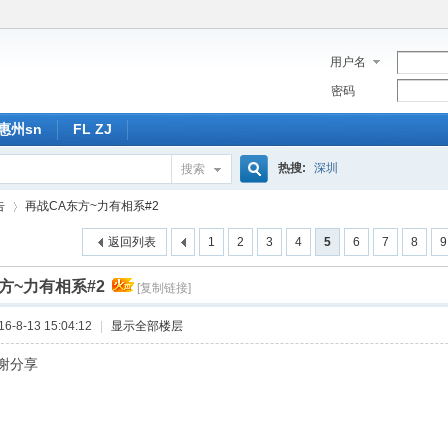
用户名
密码
惠州sn
FL ZJ
热搜:
深圳
搜索
搜
告
再战CA东方~力有相系#2
返回列表
1
2
3
4
5
6
7
8
9
索
方~力有相系#2
[复制链接]
›
-8-13 15:04:12
|
显示全部楼层
谢分享