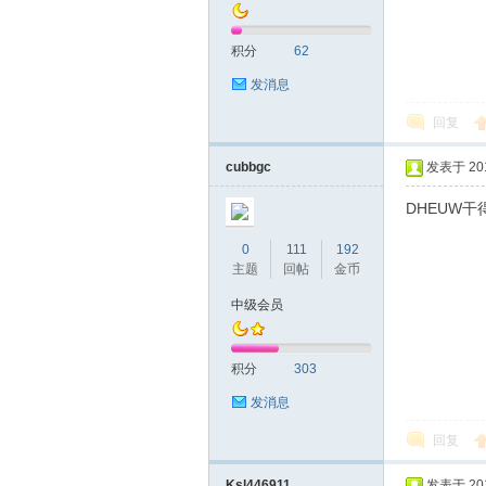
积分
62
发消息
回复
拿
cubbgc
发表于 2016
DHEUW
0
111
192
主题
回帖
金币
中级会员
积分
303
网
发消息
回复
Ksl446911
发表于 2016