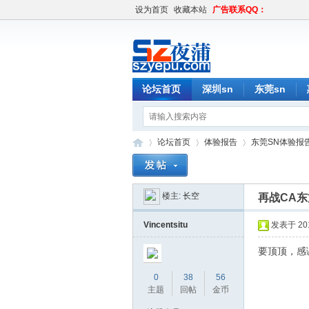
设为首页
收藏本站
广告联系QQ：
论坛首页
深圳sn
东莞sn
论坛首页
体验报告
东莞SN体验报
楼主:
长空
再战CA东
深
»
›
›
Vincentsitu
发表于 2016
要顶顶，感
0
38
56
主题
回帖
金币