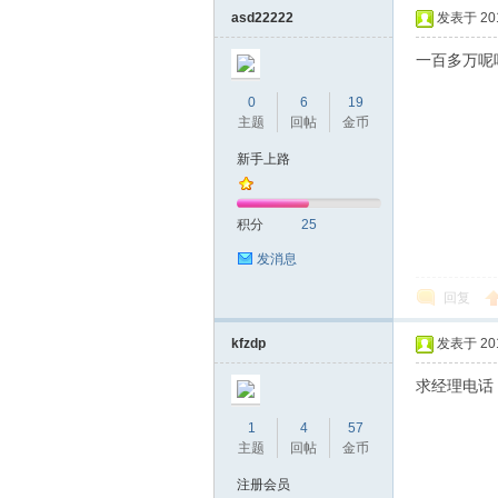
asd22222
发表于 2016
一百多万呢
0
6
19
主题
回帖
金币
新手上路
蒲
积分
25
发消息
回复
kfzdp
发表于 2016
求经理电话
1
4
57
桑
主题
回帖
金币
注册会员