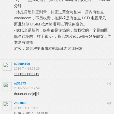
分钟
- 沐足房硬件正到晕，仲正过黄金与柏淋，房内有独立
washroom，不另收费，按脚椅是有独立 LCD 电视果只，
而且好似 OSIM 按摩椅咁可以调较象度的。
- 妹纸全是新的，好多都是转场的，给我按的一个是由匪
脆湾转场的，样子都 ok，我见到其它JS都有好多靓女，同
龙岛有得挥
游客，如果您要查看本帖隐藏内容请
回复
a22984100
2楼
2016-7-4 14:13:29
11111111111111
wj31373
3楼
2016-7-5 01:47:59
duudududdjdjjd
2503865
4楼
2016-7-5 11:06:02
听歌宝贝宝贝哈哈哈