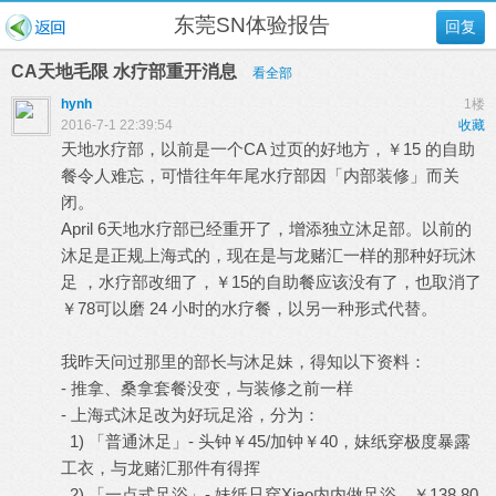
东莞SN体验报告
回复
CA天地毛限 水疗部重开消息
看全部
hynh
1楼
2016-7-1 22:39:54
收藏
天地水疗部，以前是一个CA 过页的好地方，￥15 的自助
餐令人难忘，可惜往年年尾水疗部因「内部装修」而关
闭。
April 6天地水疗部已经重开了，增添独立沐足部。以前的
沐足是正规上海式的，现在是与龙赌汇一样的那种好玩沐
足 ，水疗部改细了，￥15的自助餐应该没有了，也取消了
￥78可以磨 24 小时的水疗餐，以另一种形式代替。
我昨天问过那里的部长与沐足妹，得知以下资料：
- 推拿、桑拿套餐没变，与装修之前一样
- 上海式沐足改为好玩足浴，分为：
1) 「普通沐足」- 头钟￥45/加钟￥40，妹纸穿极度暴露
工衣，与龙赌汇那件有得挥
2) 「一点式足浴」- 妹纸只穿Xiao内内做足浴，￥138 80