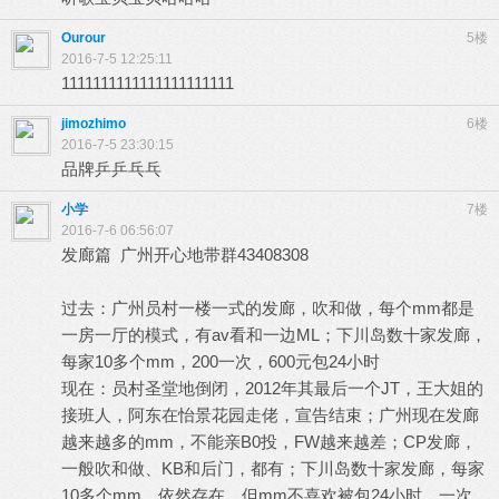
Ourour
5楼
2016-7-5 12:25:11
1111111111111111111111
jimozhimo
6楼
2016-7-5 23:30:15
品牌乒乒乓乓
小学
7楼
2016-7-6 06:56:07
发廊篇 广州开心地带群43408308
过去：广州员村一楼一式的发廊，吹和做，每个mm都是
一房一厅的模式，有av看和一边ML；下川岛数十家发廊，
每家10多个mm，200一次，600元包24小时
现在：员村圣堂地倒闭，2012年其最后一个JT，王大姐的
接班人，阿东在怡景花园走佬，宣告结束；广州现在发廊
越来越多的mm，不能亲Β0投，FW越来越差；CP发廊，
一般吹和做、KΒ和后门，都有；下川岛数十家发廊，每家
10多个mm，依然存在，但mm不喜欢被包24小时，一次