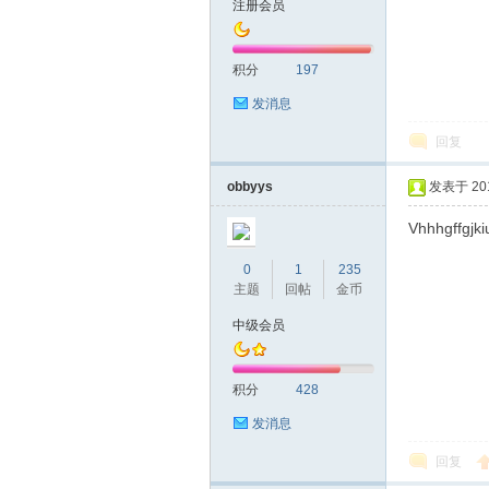
注册会员
圳
积分
197
发消息
回复
obbyys
发表于 2016
Vhhhgffgjki
SZ
0
1
235
主题
回帖
金币
中级会员
积分
428
发消息
回复
夜