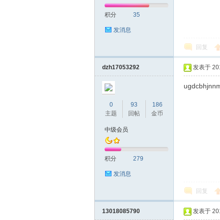
积分
35
发消息
回复
dzh17053292
发表于 2016
ugdcbhjnnm
0
93
186
主题
回帖
金币
中级会员
积分
279
发消息
回复
13018085790
发表于 2016