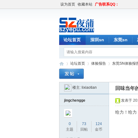
设为首页
收藏本站
广告联系QQ：
论坛首页
深圳sn
东莞sn
论坛首页
体验报告
东莞SN体验报
楼主:
lixiaotian
回味当年
深
»
›
›
jingchengge
发表于 2016
给力！给力
0
73
124
主题
回帖
金币