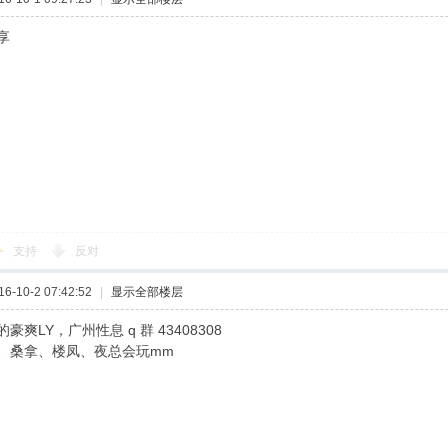
享
支持
反对
-10-2 07:42:52
|
显示全部楼层
爽LY，广州性息 q 群 43408308
、桑拿、楼凤、夜总会玩mm