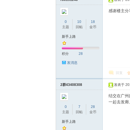
感谢楼主分
0
10
18
主题
回帖
金币
新手上路
积分
28
发消息
回复
2群43408308
发表于 2016
结交在广州的豪
一起去发廊
0
7
28
主题
回帖
金币
新手上路