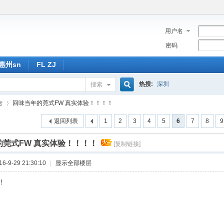
用户名
密码
惠州sn
FL ZJ
热搜:
深圳
搜索
搜
告
回味当年的莞式FW 真实体验！！！！
返回列表
1
2
3
4
5
6
7
8
9
索
的莞式FW 真实体验！！！！
[复制链接]
›
-9-29 21:30:10
|
显示全部楼层
！