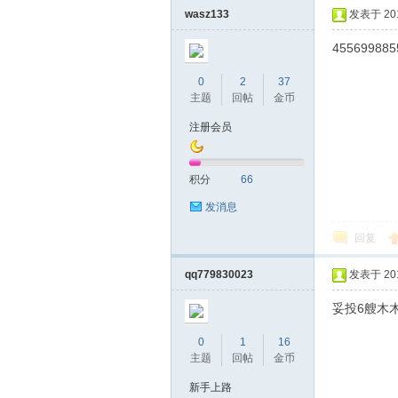
wasz133
发表于 2016
455699885
0
2
37
主题
回帖
金币
注册会员
蒲
积分
66
发消息
回复
qq779830023
发表于 2016
妥投6艘木
0
1
16
桑
主题
回帖
金币
新手上路