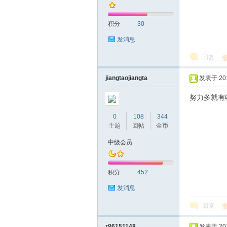
积分
30
发消息
回复
拿
jiangtaojiangta
发表于 2016
努力多就有
0
108
344
主题
回帖
金币
中级会员
积分
452
网
发消息
回复
r86151148
发表于 2016