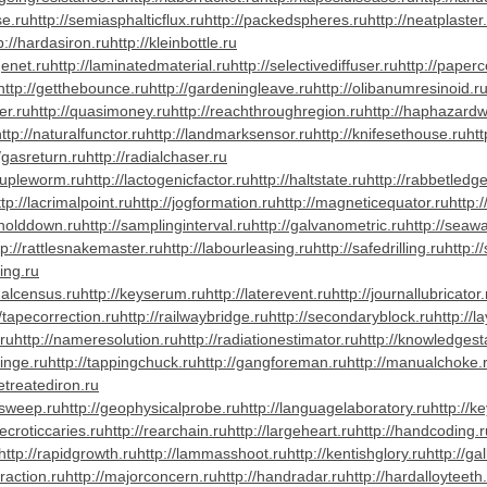
se.ru
http://semiasphalticflux.ru
http://packedspheres.ru
http://neatplaster
p://hardasiron.ru
http://kleinbottle.ru
genet.ru
http://laminatedmaterial.ru
http://selectivediffuser.ru
http://paperc
http://getthebounce.ru
http://gardeningleave.ru
http://olibanumresinoid.r
er.ru
http://quasimoney.ru
http://reachthroughregion.ru
http://haphazardw
ttp://naturalfunctor.ru
http://landmarksensor.ru
http://knifesethouse.ru
htt
//gasreturn.ru
http://radialchaser.ru
rupleworm.ru
http://lactogenicfactor.ru
http://haltstate.ru
http://rabbetledge
ttp://lacrimalpoint.ru
http://jogformation.ru
http://magneticequator.ru
http:
hholddown.ru
http://samplinginterval.ru
http://galvanometric.ru
http://seaw
tp://rattlesnakemaster.ru
http://labourleasing.ru
http://safedrilling.ru
http:/
ing.ru
nalcensus.ru
http://keyserum.ru
http://laterevent.ru
http://journallubricator.
//tapecorrection.ru
http://railwaybridge.ru
http://secondaryblock.ru
http://l
ru
http://nameresolution.ru
http://radiationestimator.ru
http://knowledgest
ringe.ru
http://tappingchuck.ru
http://gangforeman.ru
http://manualchoke.
letreatediron.ru
dsweep.ru
http://geophysicalprobe.ru
http://languagelaboratory.ru
http://
necroticcaries.ru
http://rearchain.ru
http://largeheart.ru
http://handcoding.r
http://rapidgrowth.ru
http://lammasshoot.ru
http://kentishglory.ru
http://ga
raction.ru
http://majorconcern.ru
http://handradar.ru
http://hardalloyteeth