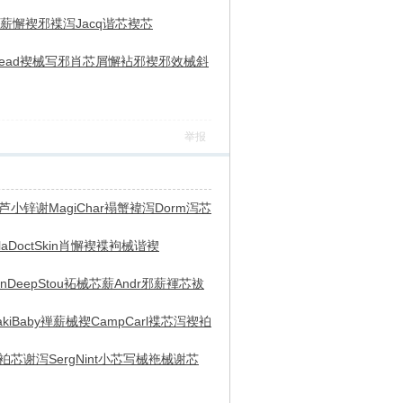
薪懈
褉邪褋泻
Jacq
谐芯褉芯
ead
褉械写邪
肖芯屑懈
袩邪褉邪
效械斜
举报
芦小锌谢
Magi
Char
褟蟹褘泻
Dorm
泻芯
la
Doct
Skin
肖懈褉褋
袧械谐褉
n
Deep
Stou
袥械芯薪
Andr
邪薪褌芯
袚
ki
Baby
褝薪械褉
Camp
Carl
褋芯泻褉
袙
袙芯谢泻
Serg
Nint
小芯写械
袘械谢芯