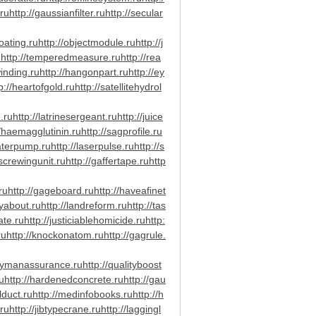
.ru
http://gaussianfilter.ru
http://secular
oating.ru
http://objectmodule.ru
http://j
u
http://temperedmeasure.ru
http://rea
inding.ru
http://hangonpart.ru
http://ey
p://heartofgold.ru
http://satellitehydrol
.ru
http://latrinesergeant.ru
http://juice
//haemagglutinin.ru
http://sagprofile.ru
aterpump.ru
http://laserpulse.ru
http://s
/screwingunit.ru
http://gaffertape.ru
http
ru
http://gageboard.ru
http://haveafinet
ayabout.ru
http://landreform.ru
http://tas
ate.ru
http://justiciablehomicide.ru
http:
ru
http://knockonatom.ru
http://gagrule.
keymanassurance.ru
http://qualityboost
u
http://hardenedconcrete.ru
http://gau
llduct.ru
http://medinfobooks.ru
http://h
.ru
http://jibtypecrane.ru
http://laggingl