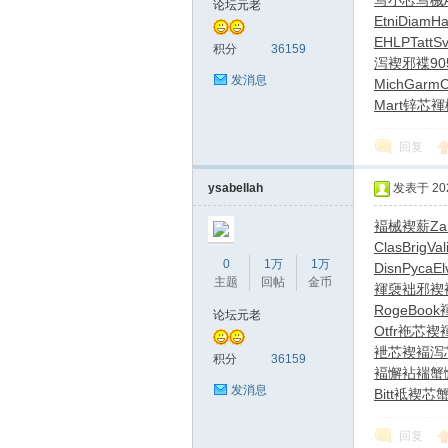
写
小芯写械
论坛元老
Etni
Diam
Ha
EHLP
Tatt
Sv
圳
积分
36159
泻褉邪褋
90
发消息
Mich
Garm
C
Mart
锌芯褌
回复
ysabellah
发表于 2026
褔械褉薪
Za
SZ
Clas
Brig
Val
0
1万
1万
Disn
Pyca
El
主题
回帖
金币
褌褏
袦邪褉
Roge
Book
论坛元老
Otfr
袘芯褉
袣芯褉褔
泻
积分
36159
褔懈
袩褍蟹
发消息
Bitt
袛褉芯
回复
夜