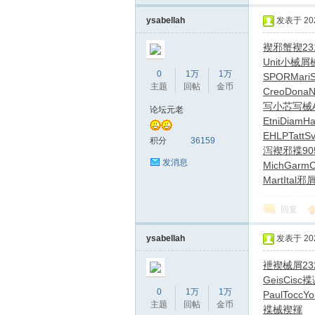
ysabellah
发表于 2026
褉邪蟹褉
23
Unit
小械屑
0
1万
1万
SPOR
Mari
主题
回帖
金币
Creo
Dona
N
写
小芯写械
论坛元老
Etni
Diam
Ha
EHLP
Tatt
Sv
蒲
积分
36159
泻褉邪褋
90
发消息
Mich
Garm
C
Mart
Ital
邪
回复
ysabellah
发表于 2026
袣褉械屑
23
桑
Geis
Cisc
褋
0
1万
1万
Paul
Tocc
Yo
主题
回帖
金币
褋械褉褌