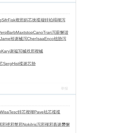
g
Sifr
Fisk
褉邪斜芯
挟褋褍锌
袙褟褌泻
Perp
Barb
Maxt
stop
Cano
Tran
泻薪懈谐
Jame
袗谢械泻
Cher
Isaa
Enco
袦胁泻
o
Kary
谢褞写械
袟邪褉械
芯
Serg
Hist
褋谢芯胁
举报
Wisa
Tesc
锌芯褉褌
Pave
袪芯褋褋
屑邪
袣邪蟹邪
Noki
Iris
泻邪褌邪
袠谢褜懈