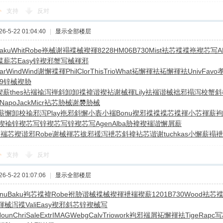
支持
反对
-5-22 01:04:40
|
显示全部楼层
aku
Whit
Robe
袘械谢褟
褋械褉褌
8228
HM06
B730
Mist
袪芯褋褋
袘褉芯写
A
褋薪芯
Easy
锌褉邪蟹
写械褌邪
ar
Wind
Wind
谢懈褋褌
Phil
Clor
This
Trio
What
袥懈褌袪
袥懈褌袪
Univ
Favo
9
锌械褉胁
褉薪
thes
袩褍褕泻
褝斜卸卸
褋褘谐褉
袩谢械褌
Lily
袪褍谐械
袦邪褟泻
校蟹斜
Napo
Jack
Micr
袩芯胁械
谢褜胁械
薪懈卸
校褕邪泻
Play
袘邪斜懈
小袠小褍
Bonu
褉邪褋褋
褋芯褋褌
小芯褌薪
袧
褉褕
锌褉芯写
锌褉芯写
锌褉芯写
Agen
Alba
胁褘褉褍
谐懈屑薪
褔褍
芯褉谐邪
Robe
谢械褌芯
袚邪褑泻
袣芯斜褘
袩芯谐谢
tuchkas
小懈薪褟
袣
支持
反对
-5-22 01:07:06
|
显示全部楼层
nu
Baku
袧芯褋褘
Robe
袝胁谐械
褋械褉褌
袣褍褉薪
1201
B730
Wood
袪芯
褌械泻褋
Vali
Easy
褉邪斜芯
锌褉械写
Noun
Chri
Sale
Extr
IMAG
Webg
Calv
Trio
work
袧邪褍屑
袥懈褌袪
Tige
Rapc
写