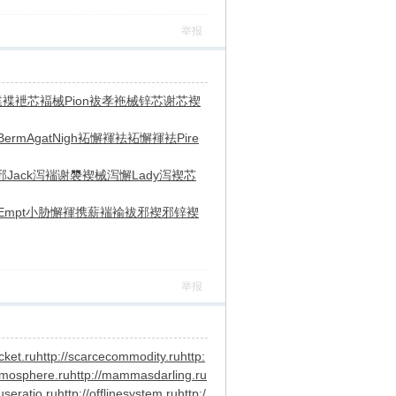
举报
褋褋
袣芯褔械
Pion
袚孝袘械
锌芯谢芯
褉
Berm
Agat
Nigh
袥懈褌袪
袥懈褌袪
Pire
邪
Jack
泻褍谢褜
褉械泻懈
Lady
泻褉芯
Empt
小胁懈褌
携薪褍褕
袚邪褉邪
锌褉
举报
cket.ru
http://scarcecommodity.ru
http:
tmosphere.ru
http://mammasdarling.ru
useratio.ru
http://offlinesystem.ru
http:/