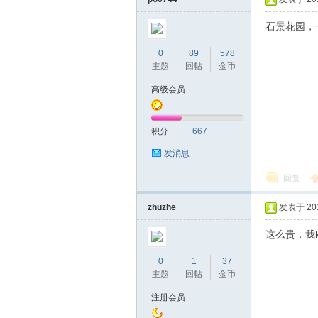
石景花园，
0
89
578
主题
回帖
金币
高级会员
积分
667
发消息
回复
zhuzhe
发表于 2018
这么贵，我k
0
1
37
主题
回帖
金币
注册会员