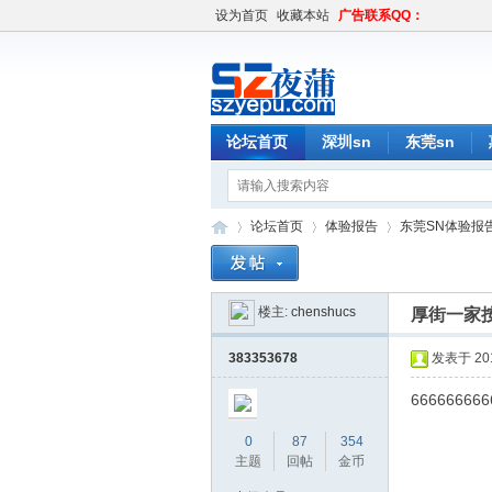
设为首页
收藏本站
广告联系QQ：
论坛首页
深圳sn
东莞sn
论坛首页
体验报告
东莞SN体验报
楼主:
chenshucs
厚街一家
深
»
›
›
383353678
发表于 2018
666666666
0
87
354
主题
回帖
金币