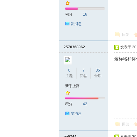
积分
16
发消息
回复
拿
2570368962
发表于 2018
这样咯和你
0
7
35
主题
回帖
金币
新手上路
积分
42
网
发消息
回复
po0744
发表于 2018