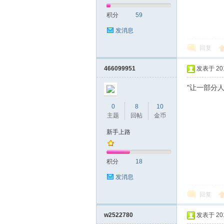
积分
59
发消息
回复
466099951
发表于 2018
"让一部分
0
8
10
主题
回帖
金币
新手上路
积分
18
发消息
回复
w2522780
发表于 2018