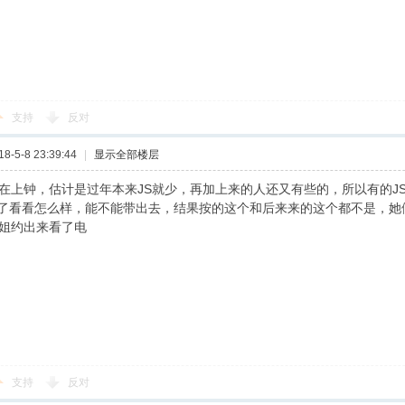
支持
反对
-5-8 23:39:44
|
显示全部楼层
都在上钟，估计是过年本来JS就少，再加上来的人还又有些的，所以有的J
了看看怎么样，能不能带出去，结果按的这个和后来来的这个都不是，她
J姐约出来看了电
支持
反对