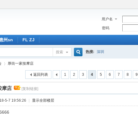
用户名
密码
惠州sn
FL ZJ
热搜:
深圳
搜索
搜
告
厚街一家按摩店
返回列表
1
2
3
4
5
6
7
8
9
索
按摩店
[复制链接]
›
-5-7 19:56:26
|
显示全部楼层
6666