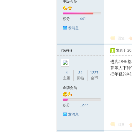
中级会员
圳
积分
441
发消息
回复
roweis
发表于 2018
进店JS全
算等人下钟
SZ
4
34
1227
把年轻的X
主题
回帖
金币
金牌会员
积分
1277
发消息
回复
夜