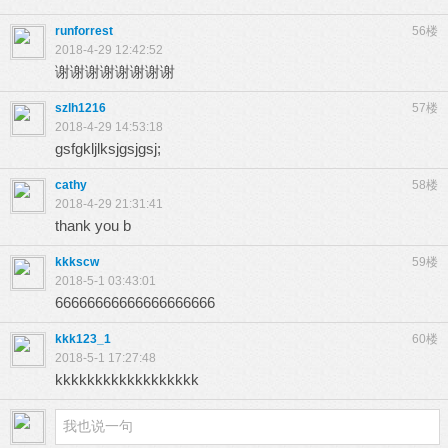
runforrest
56楼
2018-4-29 12:42:52
谢谢谢谢谢谢谢谢
szlh1216
57楼
2018-4-29 14:53:18
gsfgkljlksjgsjgsj;
cathy
58楼
2018-4-29 21:31:41
thank you b
kkkscw
59楼
2018-5-1 03:43:01
66666666666666666666
kkk123_1
60楼
2018-5-1 17:27:48
kkkkkkkkkkkkkkkkkk