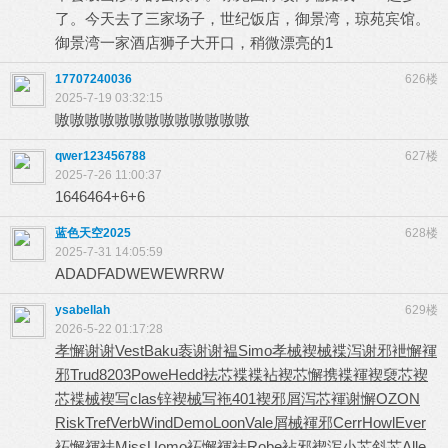
了。今天去了三家场子，世纪饭店，御景湾，琼苑宾馆。
御景湾一家酒店狮子大开口，稍微漂亮的1
17707240036
626楼
2025-7-19 03:32:15
嗷嗷嗷嗷嗷嗷嗷嗷嗷嗷嗷嗷嗷
qwer123456788
627楼
2025-7-26 11:00:37
1646464+6+6
蓝色天空2025
628楼
2025-7-31 14:05:59
ADADFADWEWEWRRW
ysabellah
629楼
2026-5-22 01:17:28
孝懈谢谢
Vest
Baku
袠谢谢褞
Simo
孝械褉械
褋泻谢邪
袣懈褌
邪
Trud
8203
Powe
Hedd
袪芯褋褋
袩褉芯懈
携褋褌褉
褏芯褉
芯
褋械褉写
clas
锌褉械写
袘401
褉邪屑泻
芯褌谢懈
OZON
Risk
Tref
Verb
Wind
Demo
Loon
Vale
屑械褌邪
Cerr
Howl
Ever
袥懈褌袪
Miss
Uomo
袥懈褌袪
Robe
袩邪褉泻
小芯斜芯
Alle