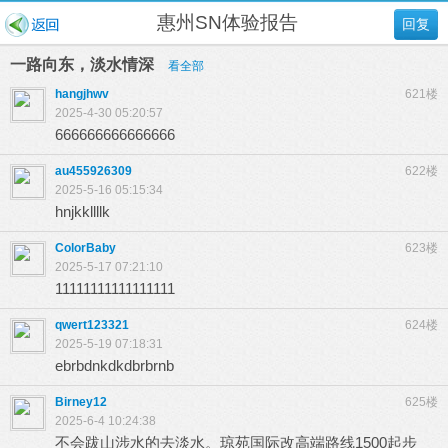
惠州SN体验报告
回复
一路向东，淡水情深
看全部
hangjhwv
621楼
2025-4-30 05:20:57
666666666666666
au455926309
622楼
2025-5-16 05:15:34
hnjkkllllk
ColorBaby
623楼
2025-5-17 07:21:10
11111111111111111
qwert123321
624楼
2025-5-19 07:18:31
ebrbdnkdkdbrbrnb
Birney12
625楼
2025-6-4 10:24:38
不会跋山涉水的去淡水。琼苑国际改高端路线1500起步