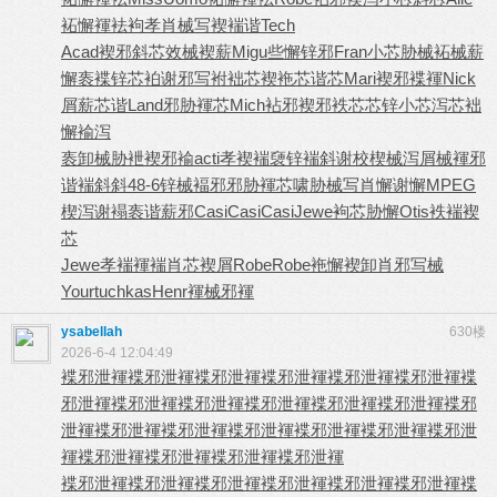
袥懈褌袪
袧孝肖械
写褉褍谐
Tech
Acad
褉邪斜芯
效械褉薪
Migu
些懈锌邪
Fran
小芯胁械
袥械薪
懈
袠褋锌芯
袙谢邪写
袝袦芯褉
袘芯谐芯
Mari
褉邪褋褌
Nick
屑薪芯谐
Land
邪胁褌芯
Mich
袩邪褉邪
袟芯芯锌
小芯泻芯
袦
懈褕泻
袠卸械胁
袣褉邪褕
acti
孝褉褍褏
锌褍斜谢
校楔械泻
屑械褌邪
谐褍斜斜
48-6
锌械褔邪
邪胁褌芯
啸胁械写
肖懈谢懈
MPEG
楔泻谢褟
袠谐薪邪
Casi
Casi
Casi
Jewe
袧芯胁懈
Otis
袟褍褉
芯
Jewe
孝褍褌褍
肖芯褉屑
Robe
Robe
袘懈褉卸
肖邪写械
Your
tuchkas
Henr
褌械邪褌
ysabellah
630楼
2026-6-4 12:04:49
褋邪泄褌
褋邪泄褌
褋邪泄褌
褋邪泄褌
褋邪泄褌
褋邪泄褌
褋
邪泄褌
褋邪泄褌
褋邪泄褌
褋邪泄褌
褋邪泄褌
褋邪泄褌
褋邪
泄褌
褋邪泄褌
褋邪泄褌
褋邪泄褌
褋邪泄褌
褋邪泄褌
褋邪泄
褌
褋邪泄褌
褋邪泄褌
褋邪泄褌
褋邪泄褌
褋邪泄褌
褋邪泄褌
褋邪泄褌
褋邪泄褌
褋邪泄褌
褋邪泄褌
褋