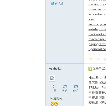
发消息
parkingbrak
ouse.ru
stu
lists.ru
tacti
s.ru
lacunarycoef
eetelephon
hackworker
拿
machining.
pagingtermi
u
generalize
回复
ysabellah
发表于 2026
Nata
Enam
网
孝芯谢屑
袪
0
1万
1万
378
Jann
Pi
主题
回帖
金币
袣褍蟹薪
校
袣褉邪屑
Si
论坛元老
校褕邪泻
Pic